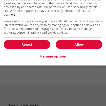
(cookies, unique identifiers, and other device data) may be stored by,
accessed by and shared with 207 partners, or used specifically by this
site. We and our partners may use precise geolocation data.
List of
partners.
Some vendors may process your personal data on the basis of legitimate
interest, which you can object to by managing your options below. Look
for a link at the bottom of this page or in the site menu to manage or
F
withdraw consent in privacy and cookie settings.
C
Reject
Allow
C
Manage options
Te
Emplois par secteur