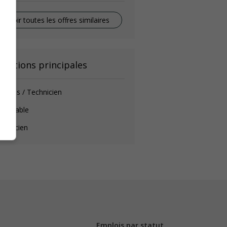
Voir toutes les offres similaires
onctions principales
ommis / Technicien
omptable
chnicien
Emplois par statut