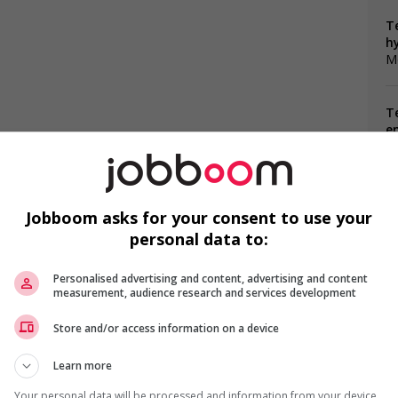
T
h
M
T
e
T
M
Jobboom asks for your consent to use your
T
Po
personal data to:
Personalised advertising and content, advertising and content
T
measurement, audience research and services development
M
Store and/or access information on a device
T
Learn more
M
Your personal data will be processed and information from your device