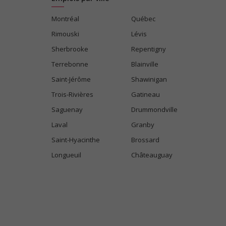
Montréal
Québec
Rimouski
Lévis
Sherbrooke
Repentigny
Terrebonne
Blainville
Saint-Jérôme
Shawinigan
Trois-Rivières
Gatineau
Saguenay
Drummondville
Laval
Granby
Saint-Hyacinthe
Brossard
Longueuil
Châteauguay