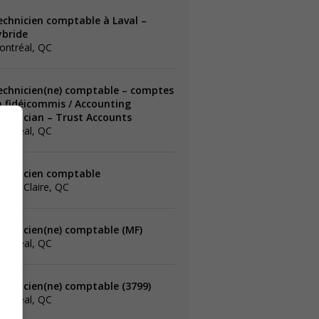
echnicien comptable à Laval –
ybride
ontréal, QC
echnicien(ne) comptable – comptes
n fidéicommis / Accounting
echnician – Trust Accounts
ontréal, QC
echnicien comptable
inte-Claire, QC
echnicien(ne) comptable (MF)
ontréal, QC
echnicien(ne) comptable (3799)
ontréal, QC