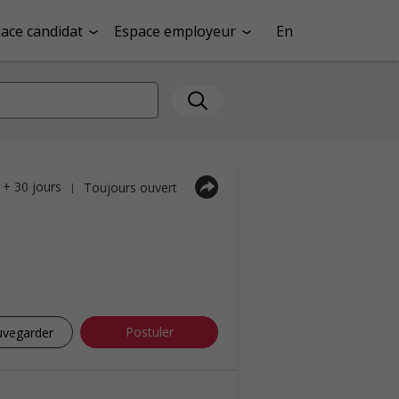
ace candidat
Espace employeur
En
a + 30 jours
Toujours ouvert
|
Postuler
uvegarder