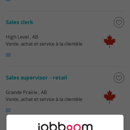
Sales clerk
High Level
, AB
Vente, achat et service à la clientèle
Sales supervisor - retail
Grande Prairie
, AB
Vente, achat et service à la clientèle