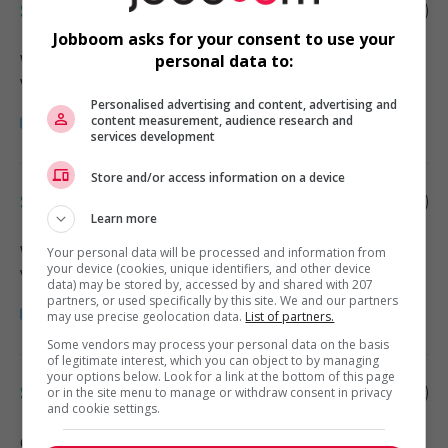
Sales supervisor - retail
Jobboom asks for your consent to use your
Wabasca
, AB
personal data to:
Vente, achat et service à la clientèle
Personalised advertising and content, advertising and
content measurement, audience research and
services development
Store and/or access information on a device
Sales supervisor - retail
Learn more
Wabasca
, AB
Your personal data will be processed and information from
your device (cookies, unique identifiers, and other device
Vente, achat et service à la clientèle
data) may be stored by, accessed by and shared with 207
partners, or used specifically by this site. We and our partners
may use precise geolocation data.
List of partners.
Some vendors may process your personal data on the basis
of legitimate interest, which you can object to by managing
your options below. Look for a link at the bottom of this page
Sales supervisor - retail
or in the site menu to manage or withdraw consent in privacy
and cookie settings.
Clairmont
, AB