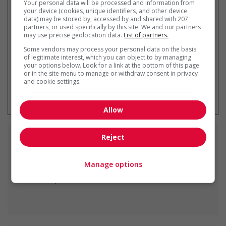
Your personal data will be processed and information from
Recevez les
emplois similaires
your device (cookies, unique identifiers, and other device
par courriel
data) may be stored by, accessed by and shared with 207
partners, or used specifically by this site. We and our partners
may use precise geolocation data.
List of partners.
Some vendors may process your personal data on the basis
of legitimate interest, which you can object to by managing
your options below. Look for a link at the bottom of this page
or in the site menu to manage or withdraw consent in privacy
and cookie settings.
* Vous pouvez annuler cette alerte
emploi à tout moment
Allow
Reject
Emplois
similaires
Manage options
retail store supervisor
Fredericton, NB