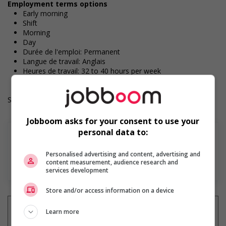
Employment terms options
Early morning
Shift
Morning
Day
Durée de l'emploi: Permanent
Langue de travail: Anglais
Heures de travail: 32 to 40 hours per week
Salary: $30.00 hourly
Jobboom asks for your consent to use your
personal data to:
Personalised advertising and content, advertising and
content measurement, audience research and
En savoir plus
services development
Store and/or access information on a device
Learn more