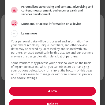
développer des capacités d'amélioration continue.
Mettre en œuvre des solutions d’aide à la décision
Personalised advertising and content, advertising and
content measurement, audience research and
maximisant les outils d'intelligence artificielle.
services development
Concevoir et modéliser des outils d’analyse utilisant des
×
mécanismes ETL.
Store and/or access information on a device
Travailler dans le respect des pratiques et procédures de
sécurité établies et signaler toute situation dangereuse ou
Recevez les
emplois similaires
d’enjeux de qualité aux responsables.
Learn more
par courriel
Your personal data will be processed and information from
your device (cookies, unique identifiers, and other device
PROFIL:
data) may be stored by, accessed by and shared with 207
partners, or used specifically by this site. We and our partners
Au moins 7 ans d'expérience pertinente, idéalement avec
may use precise geolocation data.
List of partners.
une spécialisation dans la production alimentaire, le
Some vendors may process your personal data on the basis
conditionnement et la transformation.
of legitimate interest, which you can object to by managing
... Lire la suite
Expérience avérée : identification et mise en œuvre
your options below. Look for a link at the bottom of this page
d'améliorations des processus.
* Vous pouvez annuler cette alerte emploi à tout moment
or in the site menu to manage or withdraw consent in privacy
Diplôme en ingénierie des procédés ou en technologies de
and cookie settings.
fabrication, ou licence en génie mécanique ou industriel.
Excellentes compétences en communication, avec la
Allow
capacité d'inspirer et de susciter la collaboration et le
changement.
Nortera
Possède la capacité d'utiliser des outils informatiques variés
Reject
pour optimiser la production et réduire le gaspillage.