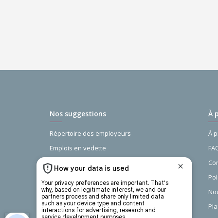
Nos suggestions
À 
Répertoire des employeurs
À 
Emplois en vedette
FA
Guide de la recherche d’emploi
Con
Recherches populaires
Pol
Les carrières d'avenir
Nou
Pla