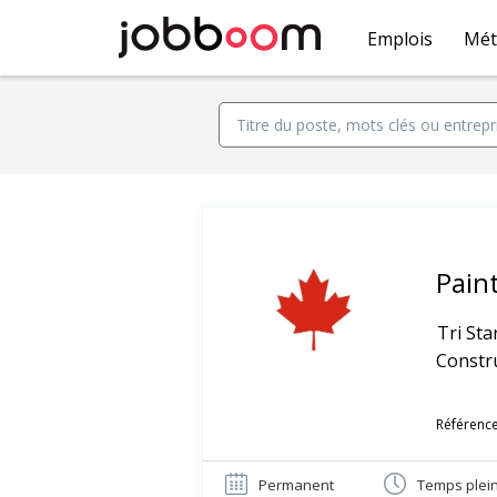
Emplois
Mét
Pain
Tri Sta
Constr
Référence
Permanent
Temps plei