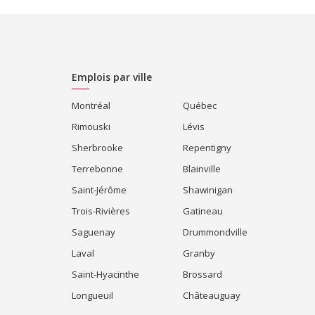
Emplois par ville
Montréal
Québec
Rimouski
Lévis
Sherbrooke
Repentigny
Terrebonne
Blainville
Saint-Jérôme
Shawinigan
Trois-Rivières
Gatineau
Saguenay
Drummondville
Laval
Granby
Saint-Hyacinthe
Brossard
Longueuil
Châteauguay