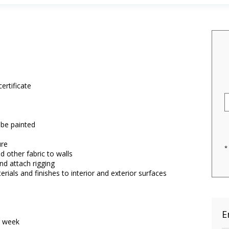
ertificate
 be painted
ure
*
 other fabric to walls
nd attach rigging
rials and finishes to interior and exterior surfaces
E
r week