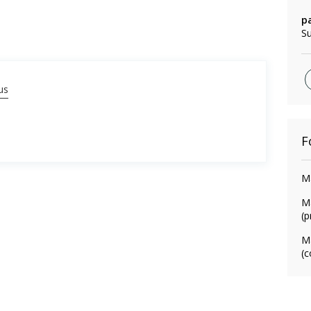
p
Su
us
F
M
M
(p
M
(c