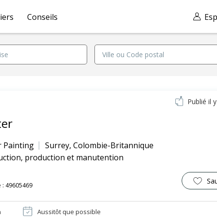
iers
Conseils
Esp
Publié il 
ter
r Painting
Surrey
,
Colombie-Britannique
uction, production et manutention
Sa
 : 49605469
n
Aussitôt que possible