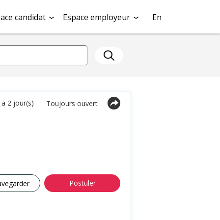
ace candidat
Espace employeur
En
y a 2 jour(s)
Toujours ouvert
|
Postuler
uvegarder