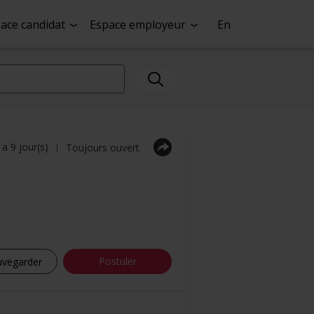
ace candidat
Espace employeur
En
y a 9 jour(s)
Toujours ouvert
|
Postuler
uvegarder