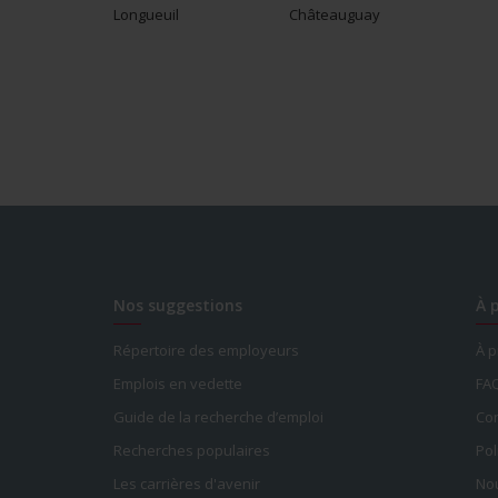
Longueuil
Châteauguay
Nos suggestions
À 
Répertoire des employeurs
À 
Emplois en vedette
FA
Guide de la recherche d’emploi
Con
Recherches populaires
Pol
Les carrières d'avenir
Nou