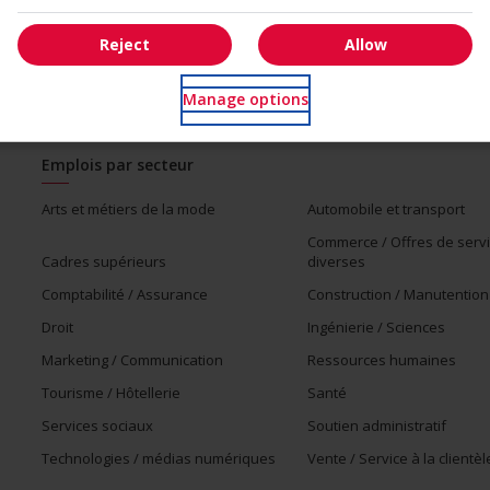
Reject
Allow
Manage options
Emplois par secteur
Arts et métiers de la mode
Automobile et transport
Commerce / Offres de serv
Cadres supérieurs
diverses
Comptabilité / Assurance
Construction / Manutention
Droit
Ingénierie / Sciences
Marketing / Communication
Ressources humaines
Tourisme / Hôtellerie
Santé
Services sociaux
Soutien administratif
Technologies / médias numériques
Vente / Service à la clientèl