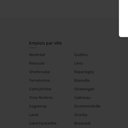
Emplois par ville
Montréal
Québec
Rimouski
Lévis
Sherbrooke
Repentigny
Terrebonne
Blainville
Saint-Jérôme
Shawinigan
Trois-Rivières
Gatineau
Saguenay
Drummondville
Laval
Granby
Saint-Hyacinthe
Brossard