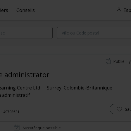
iers
Conseils
Esp
Publié il 
ce administrator
earning Centre Ltd
Surrey
,
Colombie-Britannique
 administratif
Sa
 : 49793531
n
Aussitôt que possible