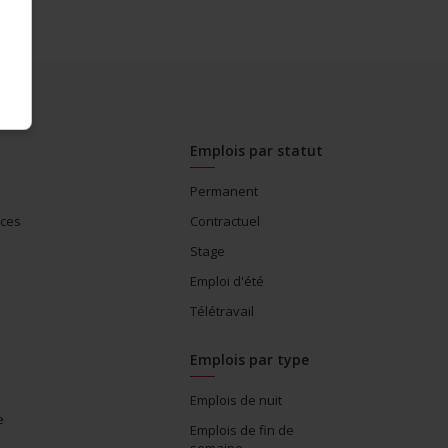
Emplois par statut
Permanent
ices
Contractuel
Stage
Emploi d'été
Télétravail
Emplois par type
Emplois de nuit
e
Emplois de fin de
semaine