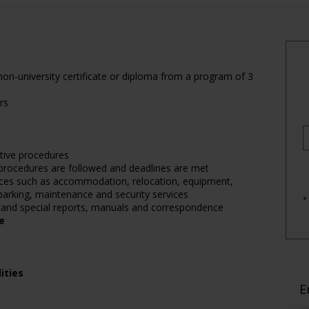
on-university certificate or diploma from a program of 3
rs
tive procedures
e procedures are followed and deadlines are met
vices such as accommodation, relocation, equipment,
 parking, maintenance and security services
*
 and special reports, manuals and correspondence
e
ities
E