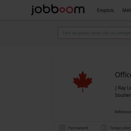
Emplois
Mét
Offi
J Ray L
Soutien
Référence
Permanent
Temps plei