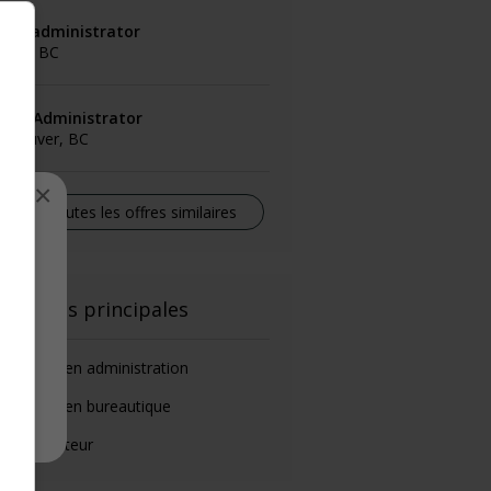
ffice administrator
rrey, BC
ffice Administrator
ancouver, BC
×
Voir toutes les offres similaires
el
onctions principales
chnicien en administration
chnicien en bureautique
oordonnateur