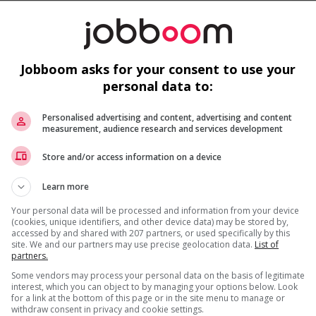
o
Su
Jobboom asks for your consent to use your
O
personal data to:
V
gotiated)
Personalised advertising and content, advertising and content
measurement, audience research and services development
Recevez les
emplois similaires
par courri
us
Store and/or access information on a device
Learn more
F
Your personal data will be processed and information from your device
(cookies, unique identifiers, and other device data) may be stored by,
accessed by and shared with 207 partners, or used specifically by this
Te
site. We and our partners may use precise geolocation data.
List of
partners.
Te
* Vous pouvez annuler cette alerte emploi à tout moment
Some vendors may process your personal data on the basis of legitimate
C
interest, which you can object to by managing your options below. Look
for a link at the bottom of this page or in the site menu to manage or
withdraw consent in privacy and cookie settings.