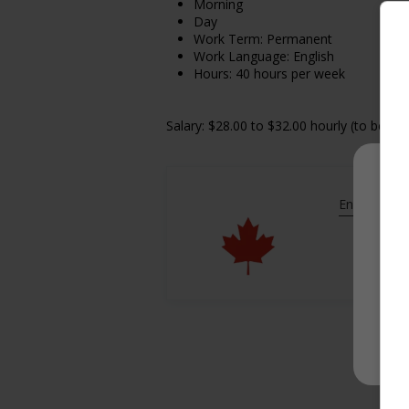
Morning
Day
Work Term: Permanent
Work Language: English
Hours: 40 hours per week
Salary: $28.00 to $32.00 hourly (to be ne
En savoir pl