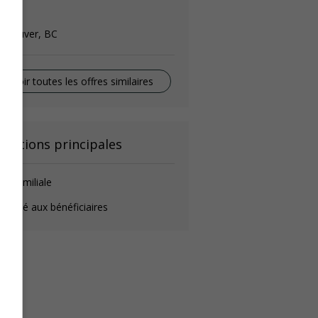
anny
ancouver, BC
Voir toutes les offres similaires
onctions principales
de-familiale
éposé aux bénéficiaires