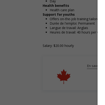
Day
Health benefits
Health care plan
Support for youths
Offers on-the-job training tailored t
Durée de l'emploi: Permanent
Langue de travail: Anglais
Heures de travail: 40 hours per week
Salary: $20.00 hourly
En savoir pl