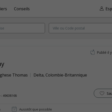
iers
Conseils
Esp
Publié il 
ny
rghese Thomas
Delta
,
Colombie-Britannique
Sa
 : 49638168
n
Aussitôt que possible