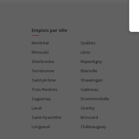
Emplois par ville
Montréal
Québec
Rimouski
Lévis
Sherbrooke
Repentigny
Terrebonne
Blainville
Saint-Jérôme
Shawinigan
Trois-Rivières
Gatineau
Saguenay
Drummondville
Laval
Granby
Saint-Hyacinthe
Brossard
Longueuil
Châteauguay