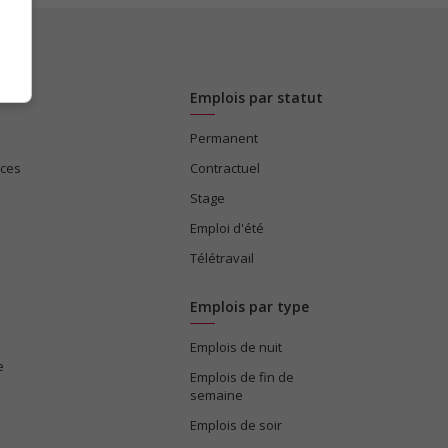
Emplois par statut
Permanent
ices
Contractuel
Stage
Emploi d'été
Télétravail
Emplois par type
Emplois de nuit
e
Emplois de fin de
semaine
Emplois de soir