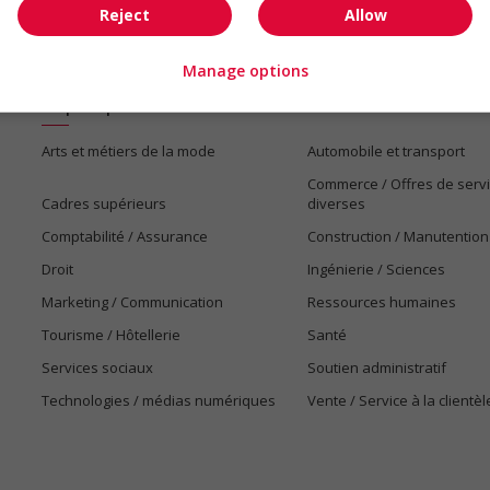
Reject
Allow
Manage options
Emplois par secteur
Arts et métiers de la mode
Automobile et transport
Commerce / Offres de serv
Cadres supérieurs
diverses
Comptabilité / Assurance
Construction / Manutention
Droit
Ingénierie / Sciences
Marketing / Communication
Ressources humaines
Tourisme / Hôtellerie
Santé
Services sociaux
Soutien administratif
Technologies / médias numériques
Vente / Service à la clientèl