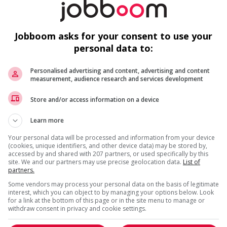
n
V
Jobboom asks for your consent to use your
o youth
personal data to:
Personalised advertising and content, advertising and content
measurement, audience research and services development
Store and/or access information on a device
F
Learn more
Ai
Your personal data will be processed and information from your device
us
(cookies, unique identifiers, and other device data) may be stored by,
Pr
accessed by and shared with 207 partners, or used specifically by this
site. We and our partners may use precise geolocation data.
List of
partners.
Some vendors may process your personal data on the basis of legitimate
interest, which you can object to by managing your options below. Look
for a link at the bottom of this page or in the site menu to manage or
withdraw consent in privacy and cookie settings.