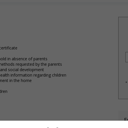
ertificate
hold in absence of parents
e methods requested by the parents
e and social development
health information regarding children
nment in the home
*
dren
E