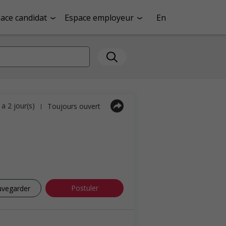
ace candidat
Espace employeur
En
y a 2 jour(s)
Toujours ouvert
|
Postuler
uvegarder