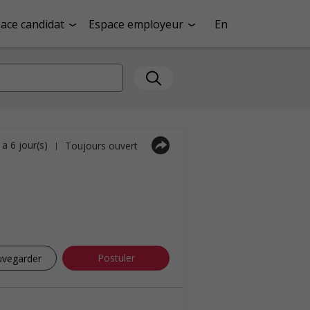
ace candidat
Espace employeur
En
y a 6 jour(s)
Toujours ouvert
|
Postuler
uvegarder