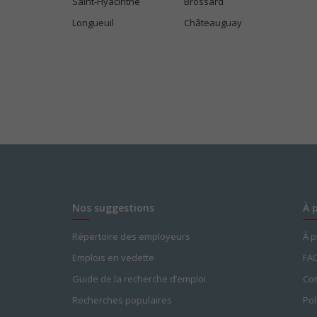
Saint-Hyacinthe
Brossard
Longueuil
Châteauguay
Nos suggestions
À 
Répertoire des employeurs
À 
Emplois en vedette
FA
Guide de la recherche d’emploi
Con
Recherches populaires
Pol