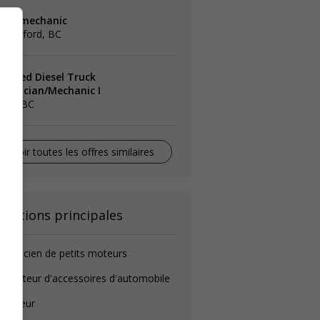
ruck mechanic
bbotsford, BC
icensed Diesel Truck
echnician/Mechanic I
lta, BC
Voir toutes les offres similaires
onctions principales
canicien de petits moteurs
stallateur d'accessoires d'automobile
auffeur