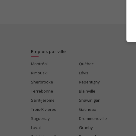
Emplois par ville
Montréal
Québec
Rimouski
Lévis
Sherbrooke
Repentigny
Terrebonne
Blainville
Saint-Jérôme
Shawinigan
Trois-Rivières
Gatineau
Saguenay
Drummondville
Laval
Granby