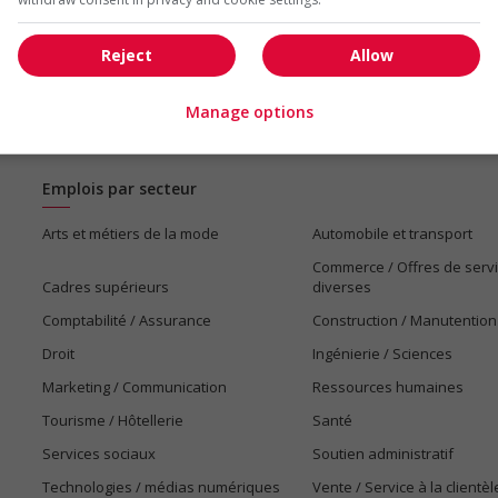
Reject
Allow
Manage options
Emplois par secteur
Arts et métiers de la mode
Automobile et transport
Commerce / Offres de serv
Cadres supérieurs
diverses
Comptabilité / Assurance
Construction / Manutention
Droit
Ingénierie / Sciences
Marketing / Communication
Ressources humaines
Tourisme / Hôtellerie
Santé
Services sociaux
Soutien administratif
Technologies / médias numériques
Vente / Service à la clientèl