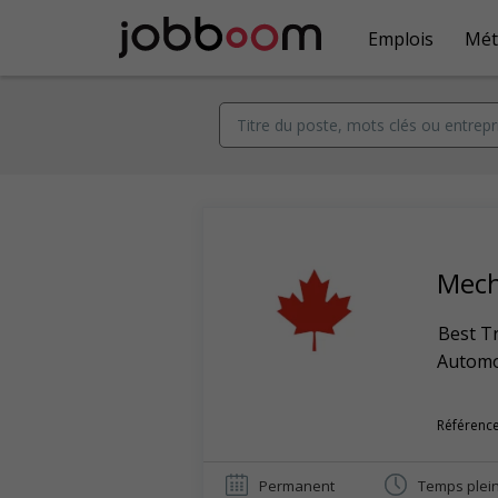
Emplois
Mét
Mech
Best T
Automob
Référence
Permanent
Temps plei