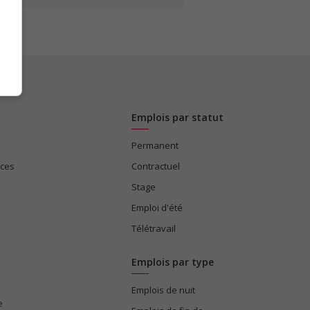
Emplois par statut
Permanent
ices
Contractuel
Stage
Emploi d'été
Télétravail
Emplois par type
Emplois de nuit
e