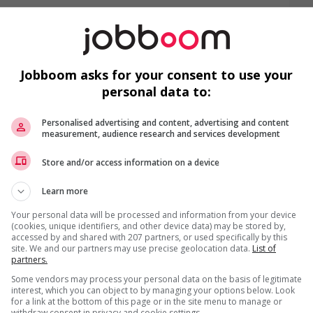
t
A
Jobboom asks for your consent to use your
L
T
personal data to:
r week
De
Personalised advertising and content, advertising and content
measurement, audience research and services development
Store and/or access information on a device
Learn more
us
F
Your personal data will be processed and information from your device
(cookies, unique identifiers, and other device data) may be stored by,
accessed by and shared with 207 partners, or used specifically by this
Mé
site. We and our partners may use precise geolocation data.
List of
partners.
In
Some vendors may process your personal data on the basis of legitimate
interest, which you can object to by managing your options below. Look
Ch
for a link at the bottom of this page or in the site menu to manage or
withdraw consent in privacy and cookie settings.