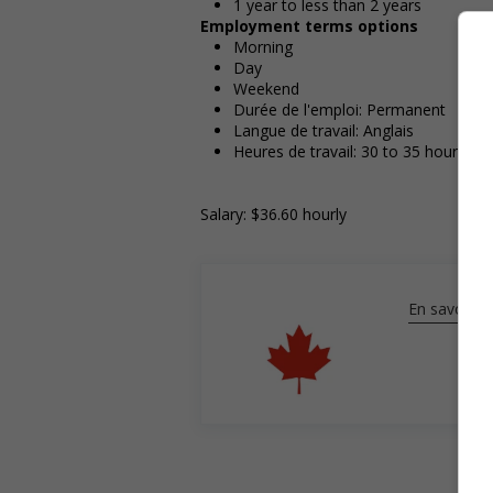
1 year to less than 2 years
Employment terms options
Morning
Day
Weekend
Durée de l'emploi: Permanent
Langue de travail: Anglais
Heures de travail: 30 to 35 hours pe
Salary: $36.60 hourly
En savoir pl