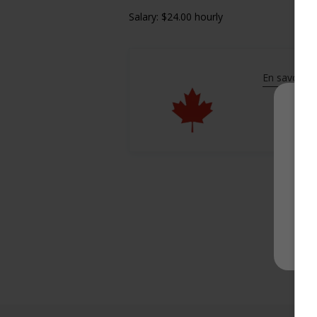
Salary: $24.00 hourly
En savoir pl