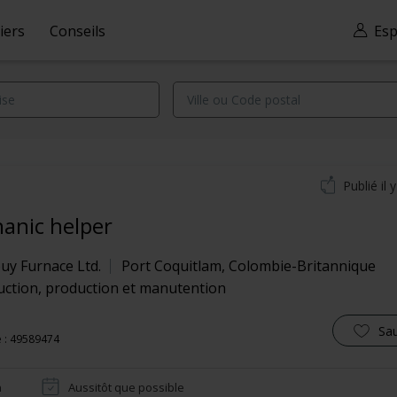
iers
Conseils
Esp
Publié il 
anic helper
uy Furnace Ltd.
Port Coquitlam
,
Colombie-Britannique
uction, production et manutention
Sa
 : 49589474
n
Aussitôt que possible