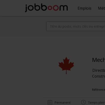
Emplois
Mét
Mech
Directb
Constr
Référence
Permanent
Temps plei