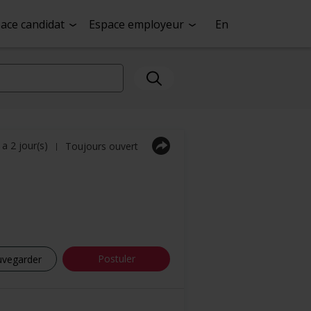
ace candidat
Espace employeur
En
y a 2 jour(s)
Toujours ouvert
|
Postuler
uvegarder