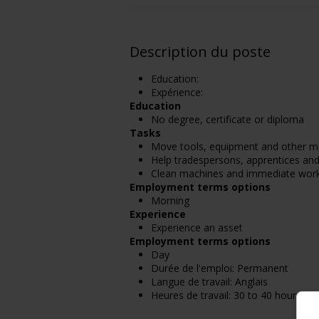
Description du poste
Education:
Expérience:
Education
No degree, certificate or diploma
Tasks
Move tools, equipment and other ma
Help tradespersons, apprentices and
Clean machines and immediate wor
Employment terms options
Morning
Experience
Experience an asset
Employment terms options
Day
Durée de l'emploi: Permanent
Langue de travail: Anglais
Heures de travail: 30 to 40 hours pe