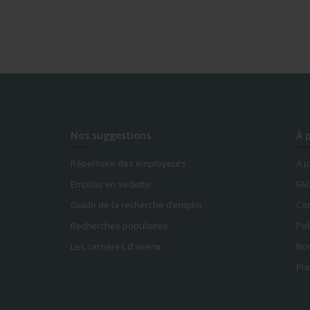
Nos suggestions
À 
Répertoire des employeurs
À 
Emplois en vedette
FA
Guide de la recherche d’emploi
Con
Recherches populaires
Pol
Les carrières d'avenir
Nou
Pla