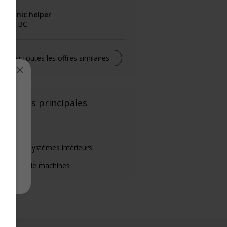
echanic helper
rrey, BC
Voir toutes les offres similaires
×
el
onctions principales
igoriste
seur de systèmes intérieurs
pérateur de machines