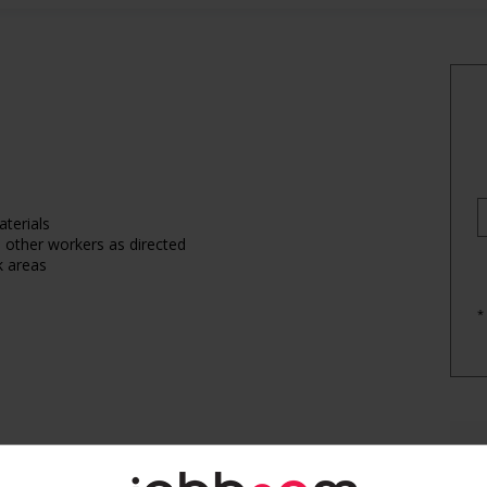
terials
 other workers as directed
k areas
*
r week
E