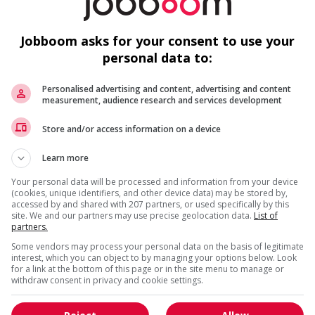
m
Su
Jobboom asks for your consent to use your
personal data to:
us
Personalised advertising and content, advertising and content
measurement, audience research and services development
Recevez les
emplois similaires
par courri
Store and/or access information on a device
F
Learn more
Fr
Your personal data will be processed and information from your device
(cookies, unique identifiers, and other device data) may be stored by,
Po
accessed by and shared with 207 partners, or used specifically by this
site. We and our partners may use precise geolocation data.
List of
partners.
O
* Vous pouvez annuler cette alerte emploi à tout moment
Some vendors may process your personal data on the basis of legitimate
interest, which you can object to by managing your options below. Look
for a link at the bottom of this page or in the site menu to manage or
withdraw consent in privacy and cookie settings.