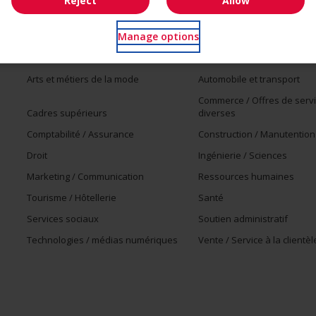
Reject
Allow
Manage options
Emplois par secteur
Arts et métiers de la mode
Automobile et transport
Commerce / Offres de serv
Cadres supérieurs
diverses
Comptabilité / Assurance
Construction / Manutention
Droit
Ingénierie / Sciences
Marketing / Communication
Ressources humaines
Tourisme / Hôtellerie
Santé
Services sociaux
Soutien administratif
Technologies / médias numériques
Vente / Service à la clientèl