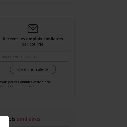
Recevez les
emplois similaires
par courriel
 Vous pouvez annuler cette alerte
emploi à tout moment
mplois
similaires