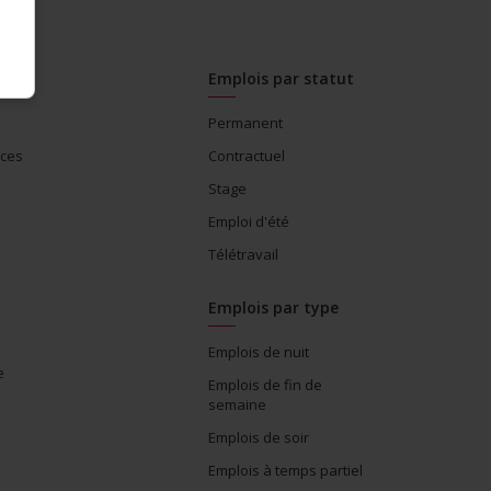
Emplois par statut
Permanent
ices
Contractuel
Stage
Emploi d'été
Télétravail
Emplois par type
Emplois de nuit
e
Emplois de fin de
semaine
Emplois de soir
Emplois à temps partiel