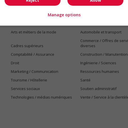
Reject
Allow
Manage options
Emplois par secteur
Arts et métiers de la mode
Automobile et transport
Commerce / Offres de serv
Cadres supérieurs
diverses
Comptabilité / Assurance
Construction / Manutention
Droit
Ingénierie / Sciences
Marketing / Communication
Ressources humaines
Tourisme / Hôtellerie
Santé
Services sociaux
Soutien administratif
Technologies / médias numériques
Vente / Service à la clientèl