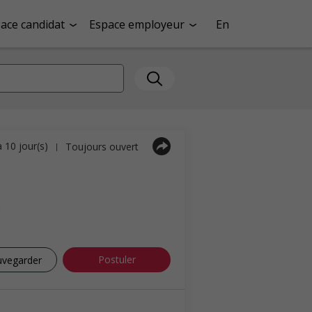
ace candidat
Espace employeur
En
a 10 jour(s)
Toujours ouvert
|
e
Postuler
uvegarder