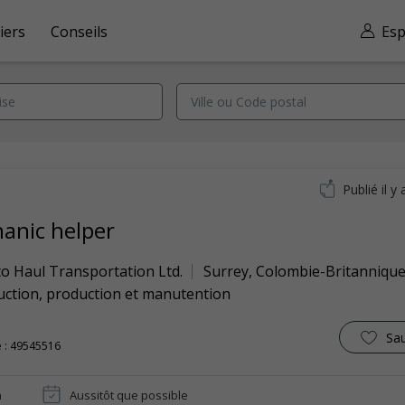
iers
Conseils
Esp
Publié il y 
anic helper
to Haul Transportation Ltd.
Surrey
,
Colombie-Britanniqu
uction, production et manutention
Sa
 : 49545516
n
Aussitôt que possible