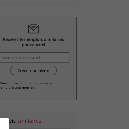
Recevez les
emplois similaires
par courriel
 Vous pouvez annuler cette alerte
emploi à tout moment
mplois
similaires