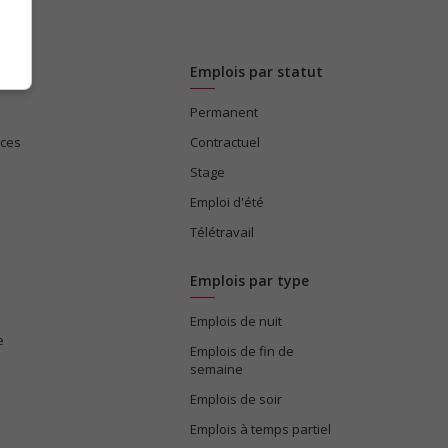
Emplois par statut
Permanent
ices
Contractuel
Stage
Emploi d'été
Télétravail
Emplois par type
Emplois de nuit
e
Emplois de fin de
semaine
Emplois de soir
Emplois à temps partiel