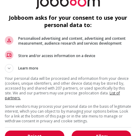
m
De
Jobboom asks for your consent to use your
us
personal data to:
Personalised advertising and content, advertising and content
measurement, audience research and services development
Store and/or access information on a device
F
Learn more
Fr
Your personal data will be processed and information from your device
(cookies, unique identifiers, and other device data) may be stored by,
Po
accessed by and shared with 207 partners, or used specifically by this
site. We and our partners may use precise geolocation data.
List of
partners.
O
Some vendors may process your personal data on the basis of legitimate
interest, which you can object to by managing your options below. Look
for a link at the bottom of this page or in the site menu to manage or
withdraw consent in privacy and cookie settings.