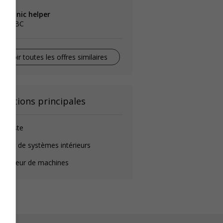
echanic helper
lta, BC
Voir toutes les offres similaires
onctions principales
igoriste
seur de systèmes intérieurs
pérateur de machines