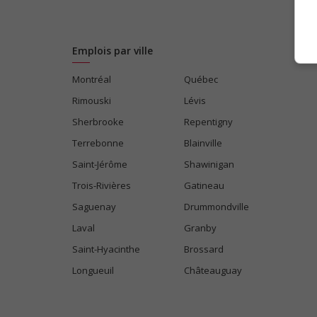
Emplois par ville
Montréal
Québec
Rimouski
Lévis
Sherbrooke
Repentigny
Terrebonne
Blainville
Saint-Jérôme
Shawinigan
Trois-Rivières
Gatineau
Saguenay
Drummondville
Laval
Granby
Saint-Hyacinthe
Brossard
Longueuil
Châteauguay