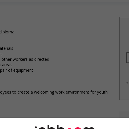
 diploma
terials
es
 other workers as directed
k areas
epair of equipment
*
loyees to create a welcoming work environment for youth
E