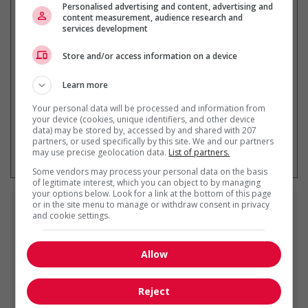
Personalised advertising and content, advertising and
content measurement, audience research and
services development
Recevez les
emplois similaires
par courriel
Store and/or access information on a device
Learn more
Your personal data will be processed and information from
your device (cookies, unique identifiers, and other device
data) may be stored by, accessed by and shared with 207
* Vous pouvez annuler cette alerte
partners, or used specifically by this site. We and our partners
emploi à tout moment
may use precise geolocation data.
List of partners.
Some vendors may process your personal data on the basis
of legitimate interest, which you can object to by managing
your options below. Look for a link at the bottom of this page
or in the site menu to manage or withdraw consent in privacy
Emplois
similaires
and cookie settings.
Mécanicien(ne) de véhicules lourds Saint Hyacinthe-
Allow
AF
Saint-Hyacinthe, QC
Reject