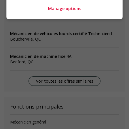
Mécanicien de véhicules lourds et/ou engins de
Manage options
chantier
Vaudreuil-Dorion, QC
Mécanicien de véhicules lourds certifié Technicien I
Boucherville, QC
Mécanicien de machine fixe 4A
Bedford, QC
Voir toutes les offres similaires
Fonctions principales
Mécanicien général