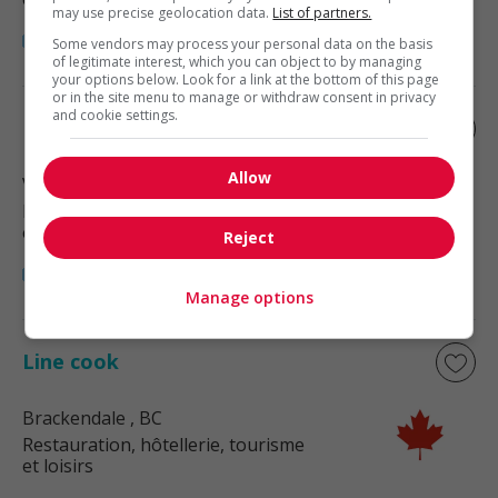
may use precise geolocation data.
List of partners.
Some vendors may process your personal data on the basis
of legitimate interest, which you can object to by managing
your options below. Look for a link at the bottom of this page
or in the site menu to manage or withdraw consent in privacy
and cookie settings.
Line cook
Allow
Vancouver
, BC
Restauration, hôtellerie, tourisme
et loisirs
Reject
Manage options
Line cook
Brackendale
, BC
Restauration, hôtellerie, tourisme
et loisirs