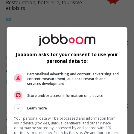
Restauration, hôtellerie, tourisme
et loisirs
Line cook
Jobboom asks for your consent to use your
North Vancouver
, BC
personal data to:
Restauration, hôtellerie, tourisme
et loisirs
Personalised advertising and content, advertising and
content measurement, audience research and
services development
Store and/or access information on a device
Line cook
Learn more
Your personal data will be processed and information from
Vancouver
, BC
your device (cookies, unique identifiers, and other device
Restauration, hôtellerie, tourisme
data) may be stored by, accessed by and shared with 207
partners, or used specifically by this site. We and our partners
et loisirs