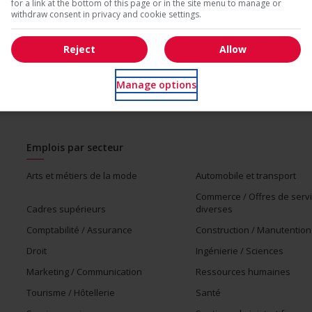
for a link at the bottom of this page or in the site menu to manage or
withdraw consent in privacy and cookie settings.
Reject
Allow
Manage options
Emplois par secteur
Arts et métiers de la mode
Automobile et transport
Commerce / Offres de serv
Cadres supérieurs
diverses
Comptabilité / Assurance
Construction / Manutention
Droit
Ingénierie / Sciences
Marketing / Communication
Ressources humaines
Tourisme / Hôtellerie
Santé