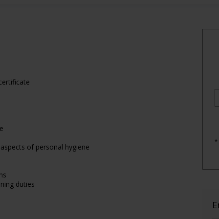
ertificate
re
*
r aspects of personal hygiene
ns
ning duties
E