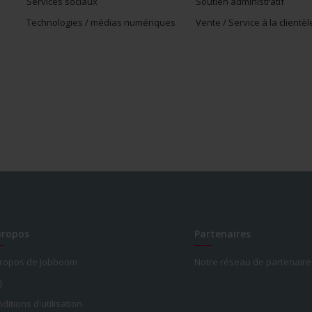
Services sociaux
Soutien administratif
Technologies / médias numériques
Vente / Service à la clientèl
propos
Partenaires
propos de Jobboom
Notre réseau de partenaire
Q
ditions d'utilisation