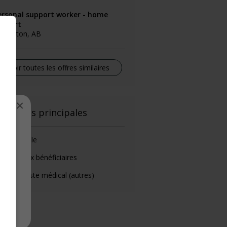
ersonal support worker - home
upport
dmonton, AB
Voir toutes les offres similaires
×
onctions principales
el
de-familiale
éposé aux bénéficiaires
chnologiste médical (autres)