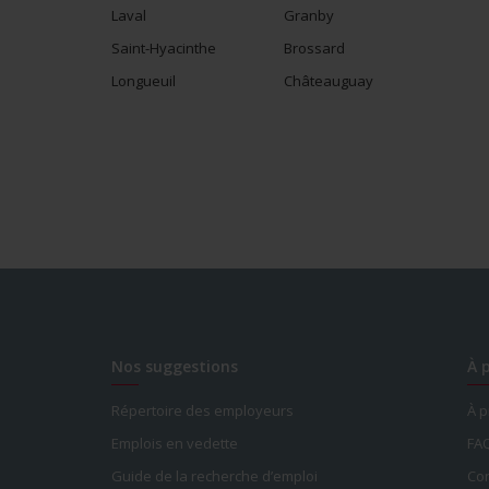
Laval
Granby
Saint-Hyacinthe
Brossard
Longueuil
Châteauguay
Nos suggestions
À 
Répertoire des employeurs
À 
Emplois en vedette
FA
Guide de la recherche d’emploi
Con