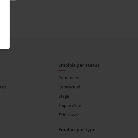
Emplois par statut
Permanent
ices
Contractuel
Stage
Emploi d'été
Télétravail
Emplois par type