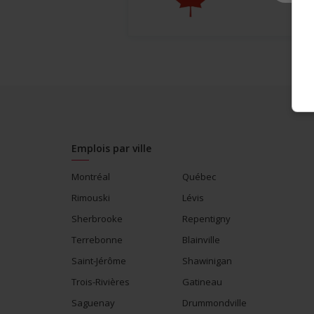
Emplois par ville
Montréal
Québec
Rimouski
Lévis
Sherbrooke
Repentigny
Terrebonne
Blainville
Saint-Jérôme
Shawinigan
Trois-Rivières
Gatineau
Saguenay
Drummondville