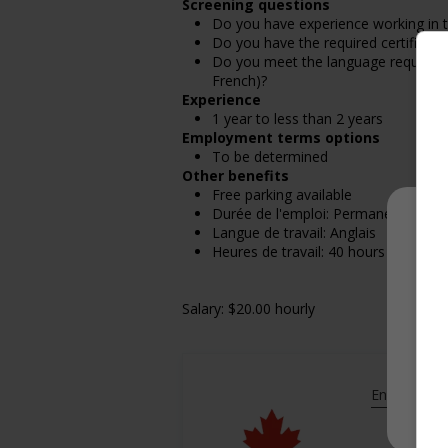
Screening questions
Do you have experience working in th
Do you have the required certificatio
Do you meet the language requirement
French)?
Experience
1 year to less than 2 years
Employment terms options
To be determined
Other benefits
Free parking available
Durée de l'emploi: Permanent
Langue de travail: Anglais
Heures de travail: 40 hours per week
Salary: $20.00 hourly
En savoir pl