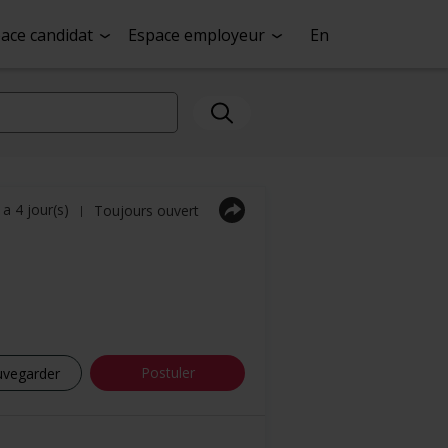
ace candidat
Espace employeur
En
y a 4 jour(s)
Toujours ouvert
|
Postuler
uvegarder