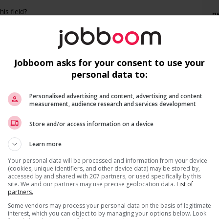
is field?
p
ns listed in the job posting?
s
s listed in the job posting for the position (English or
E
Jobboom asks for your consent to use your
personal data to:
Personalised advertising and content, advertising and content
measurement, audience research and services development
F
Recevez les
emplois similaires
par courri
Store and/or access information on a device
Ai
Learn more
Pr
Your personal data will be processed and information from your device
Te
(cookies, unique identifiers, and other device data) may be stored by,
accessed by and shared with 207 partners, or used specifically by this
site. We and our partners may use precise geolocation data.
List of
partners.
us
* Vous pouvez annuler cette alerte emploi à tout moment
Some vendors may process your personal data on the basis of legitimate
interest, which you can object to by managing your options below. Look