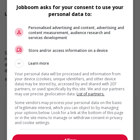
fonctionnement du magasin
Jobboom asks for your consent to use your
personal data to:
Les compétences recherchées :
5 ans d'expérience en gestion du personnel
Expérience de la gestion d'un commerce de détail
Personalised advertising and content, advertising and
Solides compétences en leadership, débrouillardise et
content measurement, audience research and
autonomie
services development
Excellentes compétences en communication
Store and/or access information on a device
Si vous êtes sélectionné pour une entrevue, veuillez informer
notre équipe en magasin pour vos besoins d'aménagements
Learn more
durant le processus d'entrevue. Nous ferons le maximum afin
de répondre à vos besoins en matière d'accessibilité.
Your personal data will be processed and information from
your device (cookies, unique identifiers, and other device
RONA est déterminée à encourager la diversité et l’inclusion.
... Lire la suite
data) may be stored by, accessed by and shared with 207
Nous étudions la demande d’emploi de l’ensemble des
partners, or used specifically by this site. We and our partners
candidat(e)s qualifié(e)s, sans égard à leur race, couleur,
may use precise geolocation data.
List of partners.
religion, orientation sexuelle, genre, nationalité d’origine, âge,
Some vendors may process your personal data on the basis
handicap ou tout autre statut protégé.
of legitimate interest, which you can object to by managing
your options below. Look for a link at the bottom of this page
or in the site menu to manage or withdraw consent in privacy
Rona+
and cookie settings.
RONA inc. est un chef de file du secteur de la rénovation
résidentielle au Canada dont le siège social est établi à