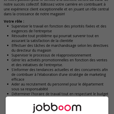
notre succès collectif. Bâtissez votre carrière en contribuant à
une expérience client exceptionnelle et en jouant un rôle central
dans la croissance de notre magasin!
Votre rôle :
Superviser le travail en fonction des priorités fixées et des
exigences de l'entreprise
Résoudre tout problème qui pourrait survenir tout en
assurant la satisfaction de la clientèle
Effectuer des tâches de marchandisage selon les directives
du directeur du magasin
Superviser le processus de réapprovisionnement
Gérer les activités promotionnelles en fonction des ventes
et des initiatives de l'entreprise.
S'informer des tendances actuelles et des concurrents afin
de contribuer à l'élaboration d'une stratégie de marketing
efficace
Aider au recrutement du personnel pour le département
sous sa responsabilité
Déterminer l'horaire de travail tout en respectant le budget
de main-d'œuvre établi et en veillant à ce que les besoins
des clients soient satisfaits
Encadrer, encourager et motiver les équipes
Toutes autres tâches connexes assurant le bon