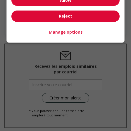
Allow
Boucherville, au Québec. Le réseau RONA exploite ou
dessert quelque 425 magasins corporatifs et affiliés sous
les enseignes...
Reject
En savoir plus
Manage options
Recevez les
emplois similaires
par courriel
* Vous pouvez annuler cette alerte
emploi à tout moment