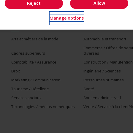
Reject
Allow
Manage options
Emplois par secteur
Arts et métiers de la mode
Automobile et transport
Commerce / Offres de serv
Cadres supérieurs
diverses
Comptabilité / Assurance
Construction / Manutention
Droit
Ingénierie / Sciences
Marketing / Communication
Ressources humaines
Tourisme / Hôtellerie
Santé
Services sociaux
Soutien administratif
Technologies / médias numériques
Vente / Service à la clientèl