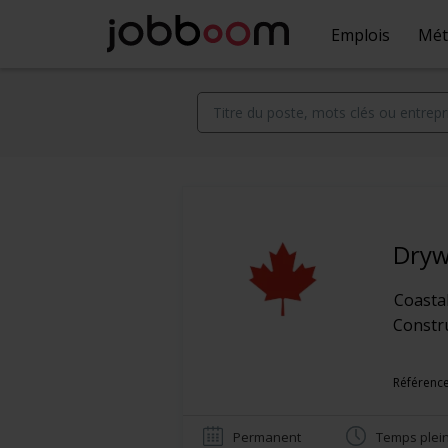
Emplois
Mét
Dryw
Coastal
Constr
Référence
Permanent
Temps plei