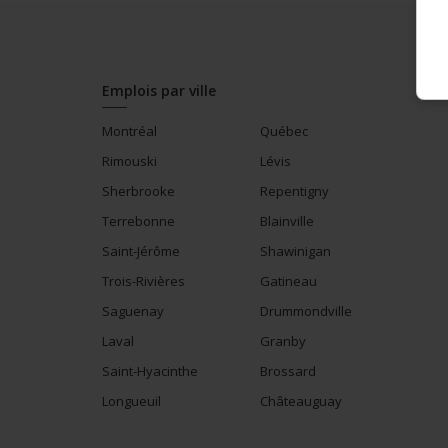
Emplois par ville
Montréal
Québec
Rimouski
Lévis
Sherbrooke
Repentigny
Terrebonne
Blainville
Saint-Jérôme
Shawinigan
Trois-Rivières
Gatineau
Saguenay
Drummondville
Laval
Granby
Saint-Hyacinthe
Brossard
Longueuil
Châteauguay