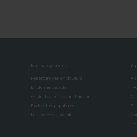
Nos suggestions
À 
Répertoire des employeurs
À 
Emplois en vedette
FA
Guide de la recherche d’emploi
Con
Recherches populaires
Pol
Les carrières d'avenir
Nou
Pla