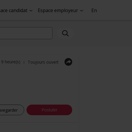
ace candidat
Espace employeur
En
a 9 heure(s)
Toujours ouvert
|
Postuler
uvegarder