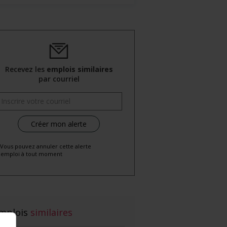
Recevez les
emplois similaires
par courriel
 Vous pouvez annuler cette alerte
emploi à tout moment
mplois
similaires