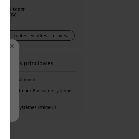
rywall taper
rrey, BC
Voir toutes les offres similaires
×
el
onctions principales
intre en bâtiment
âtrier / Latteur / Poseur de systèmes
t.
seur de systèmes intérieurs