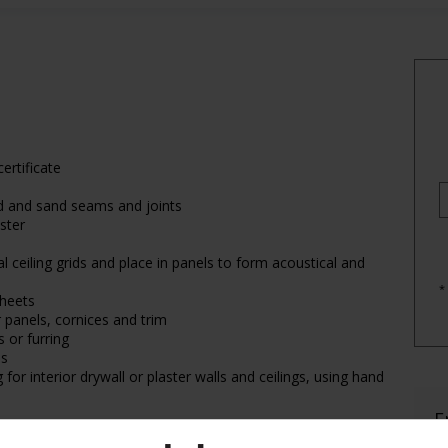
ertificate
d and sand seams and joints
ster
l ceiling grids and place in panels to form acoustical and
*
sheets
 panels, cornices and trim
 or furring
ds
 for interior drywall or plaster walls and ceilings, using hand
E