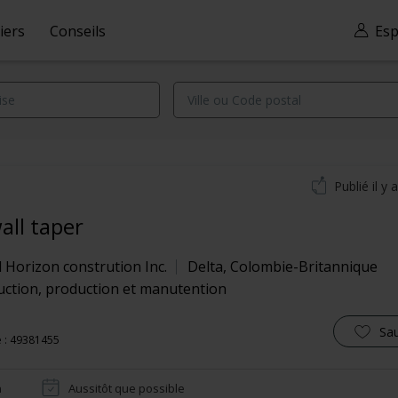
iers
Conseils
Esp
Publié il y 
all taper
 Horizon constrution Inc.
Delta
,
Colombie-Britannique
uction, production et manutention
Sa
 : 49381455
n
Aussitôt que possible