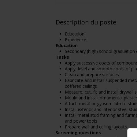
Description du poste
Education:
Expérience:
Education
Secondary (high) school graduation c
Tasks
Apply successive coats of compoun
Apply, level and smooth coats of pla
Clean and prepare surfaces
Fabricate and install suspended meta
coffered ceilings
Measure, cut, fit and install drywall 
Mould and install ornamental plaster
Attach metal or gypsum lath to studs
Install exterior and interior steel stu
Install metal stud framing and furring
and power tools
Prepare wall and ceiling layouts
Screening questions