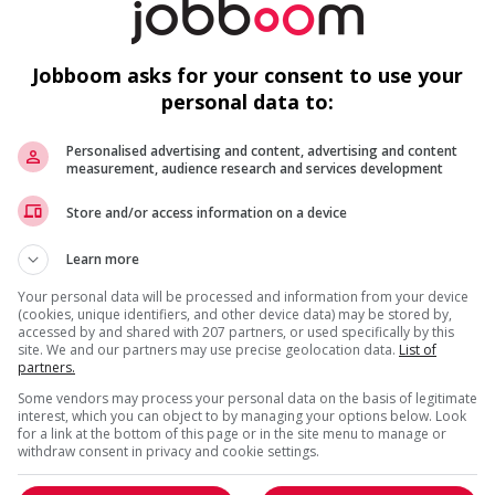
da?
d
Su
Jobboom asks for your consent to use your
personal data to:
r week
Personalised advertising and content, advertising and content
measurement, audience research and services development
Recevez les
emplois similaires
par courri
Store and/or access information on a device
F
Learn more
us
Pe
Your personal data will be processed and information from your device
(cookies, unique identifiers, and other device data) may be stored by,
Pl
accessed by and shared with 207 partners, or used specifically by this
in
site. We and our partners may use precise geolocation data.
List of
partners.
Po
* Vous pouvez annuler cette alerte emploi à tout moment
Some vendors may process your personal data on the basis of legitimate
interest, which you can object to by managing your options below. Look
for a link at the bottom of this page or in the site menu to manage or
withdraw consent in privacy and cookie settings.