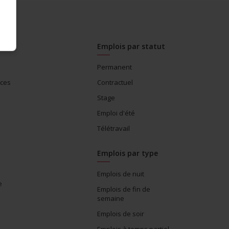
Emplois par statut
Permanent
ices
Contractuel
Stage
Emploi d'été
Télétravail
Emplois par type
Emplois de nuit
e
Emplois de fin de
semaine
Emplois de soir
Emplois à temps partiel