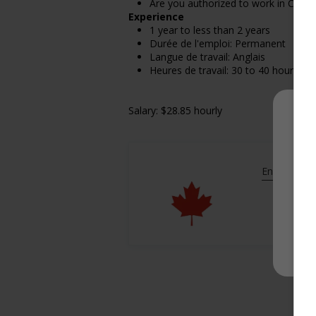
Are you authorized to work in Cana
Experience
1 year to less than 2 years
Durée de l'emploi: Permanent
Langue de travail: Anglais
Heures de travail: 30 to 40 hours pe
Salary: $28.85 hourly
En savoir pl