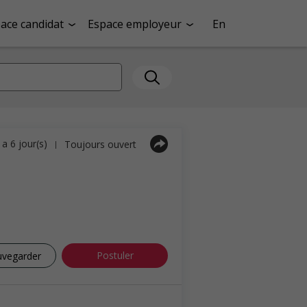
ace candidat
Espace employeur
En
y a 6 jour(s)
Toujours ouvert
|
Postuler
uvegarder