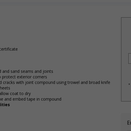
ertificate
d and sand seams and joints
o protect exterior corners
 and cracks with joint compound using trowel and broad knife
*
sheets
low coat to dry
hine and embed tape in compound
ities
E