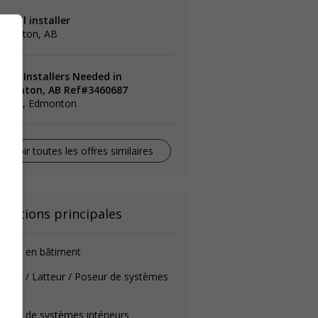
ywall installer
dmonton, AB
ding Installers Needed in
dmonton, AB Ref#3460687
lberta, Edmonton
Voir toutes les offres similaires
onctions principales
intre en bâtiment
âtrier / Latteur / Poseur de systèmes
t.
seur de systèmes intérieurs