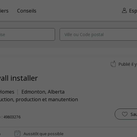
iers
Conseils
Esp
Publié il 
ll installer
 Homes
Edmonton
,
Alberta
uction, production et manutention
Sa
 : 49803276
n
Aussitôt que possible