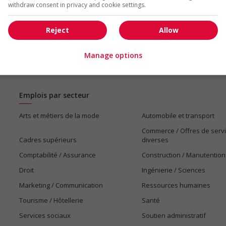
withdraw consent in privacy and cookie settings.
Reject
Allow
Manage options
Emplois par secteur
Arts et métiers de la mode
Automobile et transport
Commerce / Offres de serv
Cadres supérieurs
diverses
Comptabilité / Assurance
Construction / Manutention
Droit
Ingénierie / Sciences
Marketing / Communication
Ressources humaines
Tourisme / Hôtellerie
Santé
Services sociaux
Soutien administratif