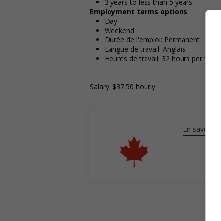
3 years to less than 5 years
Employment terms options
Day
Weekend
Durée de l'emploi: Permanent
Langue de travail: Anglais
Heures de travail: 32 hours per week
Salary: $37.50 hourly
En savoir pl