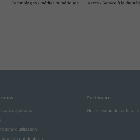
Technologies / médias numériques
Vente / Service à la clientèl
propos
Partenaires
propos de Jobboom
Notre réseau de partenaire
Q
ditions d'utilisation
itique de confidentialité