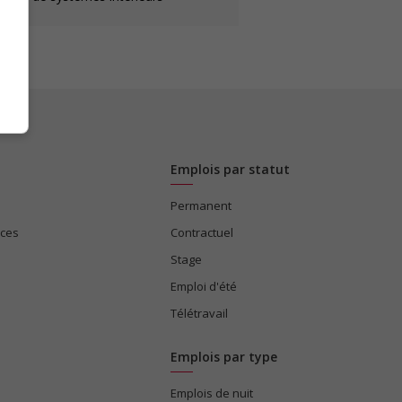
Emplois par statut
Permanent
ices
Contractuel
Stage
Emploi d'été
Télétravail
Emplois par type
Emplois de nuit