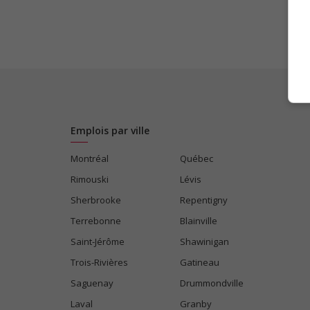
Emplois par ville
Montréal
Québec
Rimouski
Lévis
Sherbrooke
Repentigny
Terrebonne
Blainville
Saint-Jérôme
Shawinigan
Trois-Rivières
Gatineau
Saguenay
Drummondville
Laval
Granby