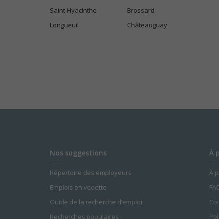
Saint-Hyacinthe
Brossard
Longueuil
Châteauguay
Nos suggestions
À 
Répertoire des employeurs
À 
Emplois en vedette
FA
Guide de la recherche d’emploi
Con
Recherches populaires
Pol