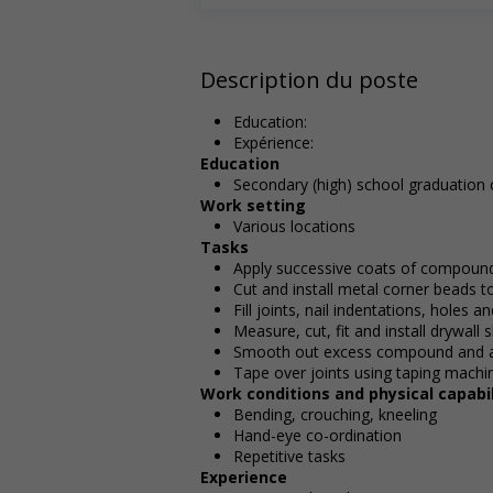
Description du poste
Education:
Expérience:
Education
Secondary (high) school graduation c
Work setting
Various locations
Tasks
Apply successive coats of compoun
Cut and install metal corner beads t
Fill joints, nail indentations, holes
Measure, cut, fit and install drywall 
Smooth out excess compound and al
Tape over joints using taping mac
Work conditions and physical capabil
Bending, crouching, kneeling
Hand-eye co-ordination
Repetitive tasks
Experience