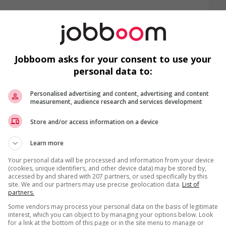
dr
E
Si
Jobboom asks for your consent to use your
E
personal data to:
A
Personalised advertising and content, advertising and content
measurement, audience research and services development
Store and/or access information on a device
us
Learn more
F
Your personal data will be processed and information from your device
(cookies, unique identifiers, and other device data) may be stored by,
accessed by and shared with 207 partners, or used specifically by this
Pe
site. We and our partners may use precise geolocation data.
List of
partners.
Pl
in
Some vendors may process your personal data on the basis of legitimate
interest, which you can object to by managing your options below. Look
for a link at the bottom of this page or in the site menu to manage or
Po