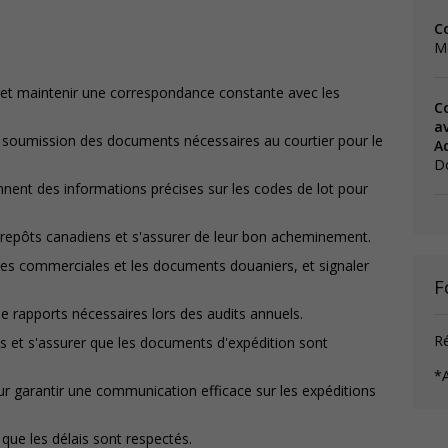
C
M
t et maintenir une correspondance constante avec les
C
av
t la soumission des documents nécessaires au courtier pour le
A
D
iennent des informations précises sur les codes de lot pour
ntrepôts canadiens et s'assurer de leur bon acheminement.
res commerciales et les documents douaniers, et signaler
F
de rapports nécessaires lors des audits annuels.
Ré
es et s'assurer que les documents d'expédition sont
*A
ur garantir une communication efficace sur les expéditions
r que les délais sont respectés.