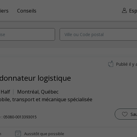
iers
Conseils
Esp
Publié il y 
donnateur logistique
 Half
Montréal
,
Québec
ile, transport et mécanique spécialisée
Sa
e : 05080-0013393015
n
Aussitôt que possible