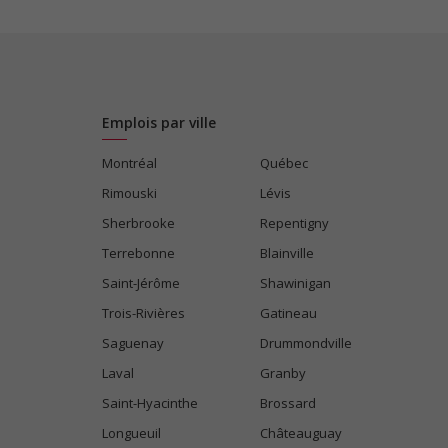
Emplois par ville
Montréal
Québec
Rimouski
Lévis
Sherbrooke
Repentigny
Terrebonne
Blainville
Saint-Jérôme
Shawinigan
Trois-Rivières
Gatineau
Saguenay
Drummondville
Laval
Granby
Saint-Hyacinthe
Brossard
Longueuil
Châteauguay