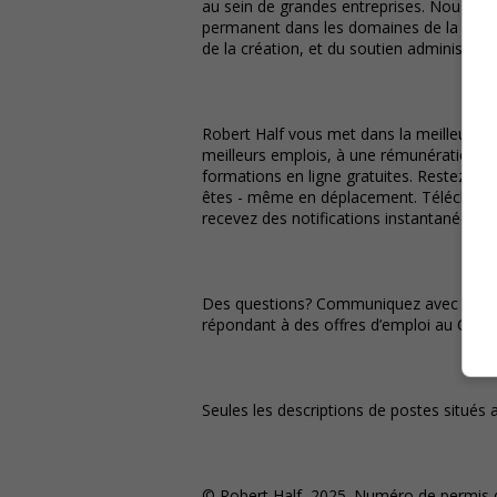
au sein de grandes entreprises. Nous off
permanent dans les domaines de la financ
de la création, et du soutien administratif 
Robert Half vous met dans la meilleure 
meilleurs emplois, à une rémunération et
formations en ligne gratuites. Restez au
êtes - même en déplacement. Téléchargez l
recevez des notifications instantanées po
Des questions? Communiquez avec le bure
répondant à des offres d’emploi au Canada
Seules les descriptions de postes situés 
© Robert Half, 2025. Numéro de permis d