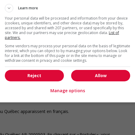
rons des solutions de placement contractuel, temporaire et
e et de la comptabilité, des technologies, du marketing et
Learn more
et à la clientèle.
Your personal data will be processed and information from your device
(cookies, unique identifiers, and other device data) may be stored by,
accessed by and shared with 207 partners, or used specifically by this
site. We and our partners may use precise geolocation data.
List of
position pour réussir. Nous vous donnons accès aux
partners.
 à des avantages sociaux compétitifs, ainsi qu'à des
Some vendors may process your personal data on the basis of legitimate
 courant de toutes les opportunités, peu importe où vous
interest, which you can object to by managing your options below. Look
'application Robert Half et postulez en un seul clic,
for a link at the bottom of this page or in the site menu to manage or
ur des emplois proposés par l'IA, et plus encore.
withdraw consent in privacy and cookie settings.
Reject
Allow
au de votre région au 1.888.490.4154. Tous les candidats
 doivent être autorisés à y travailler.
Manage options
au Québec apparaissent en français.​
u Québec AP-2000503. En cliquant sur « Postuler », vous