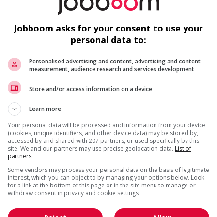
c
C
Jobboom asks for your consent to use your
personal data to:
Personalised advertising and content, advertising and content
measurement, audience research and services development
Recevez les
emplois similaires
par courri
Store and/or access information on a device
F
us
Learn more
Ai
Your personal data will be processed and information from your device
(cookies, unique identifiers, and other device data) may be stored by,
Ch
accessed by and shared with 207 partners, or used specifically by this
site. We and our partners may use precise geolocation data.
List of
partners.
Cu
* Vous pouvez annuler cette alerte emploi à tout moment
Some vendors may process your personal data on the basis of legitimate
interest, which you can object to by managing your options below. Look
for a link at the bottom of this page or in the site menu to manage or
withdraw consent in privacy and cookie settings.