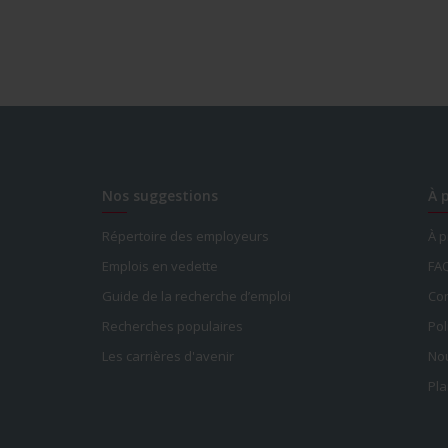
Nos suggestions
À 
Répertoire des employeurs
À 
Emplois en vedette
FA
Guide de la recherche d’emploi
Con
Recherches populaires
Pol
Les carrières d'avenir
Nou
Pla