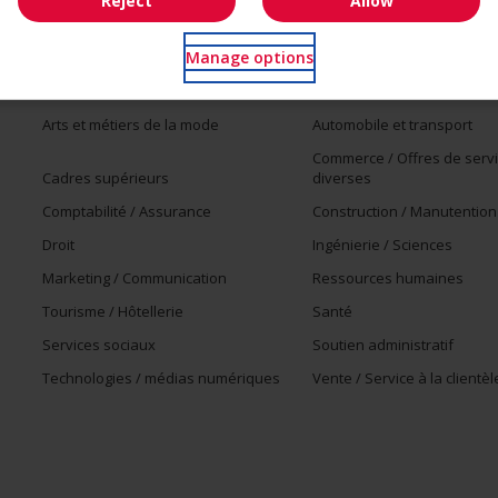
Reject
Allow
Manage options
Emplois par secteur
Arts et métiers de la mode
Automobile et transport
Commerce / Offres de serv
Cadres supérieurs
diverses
Comptabilité / Assurance
Construction / Manutention
Droit
Ingénierie / Sciences
Marketing / Communication
Ressources humaines
Tourisme / Hôtellerie
Santé
Services sociaux
Soutien administratif
Technologies / médias numériques
Vente / Service à la clientèl