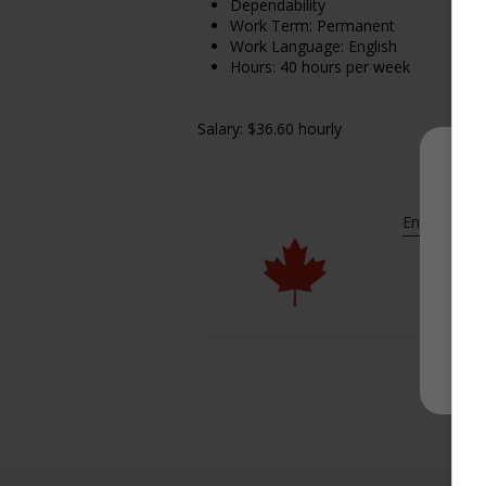
Dependability
Work Term: Permanent
Work Language: English
Hours: 40 hours per week
Salary: $36.60 hourly
En savoir pl