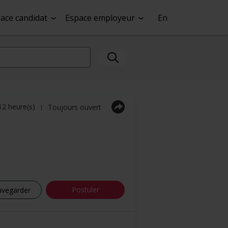
ace candidat
Espace employeur
En
 12 heure(s)
Toujours ouvert
|
Postuler
uvegarder