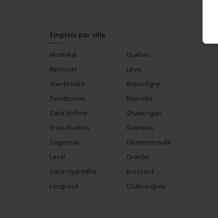
Emplois par ville
Montréal
Québec
Rimouski
Lévis
Sherbrooke
Repentigny
Terrebonne
Blainville
Saint-Jérôme
Shawinigan
Trois-Rivières
Gatineau
Saguenay
Drummondville
Laval
Granby
Saint-Hyacinthe
Brossard
Longueuil
Châteauguay