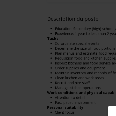
Description du poste
Education: Secondary (high) school g
Experience: 1 year to less than 2 yea
Tasks
Co-ordinate special events
Determine the size of food portions
Plan menus and estimate food requir
Requisition food and kitchen supplie
Inspect kitchens and food service a
Order supplies and equipment
Maintain inventory and records of f
Clean kitchen and work areas
Recruit and hire staff
Manage kitchen operations
Work conditions and physical capabil
Attention to detail
Fast-paced environment
Personal suitability
Client focus