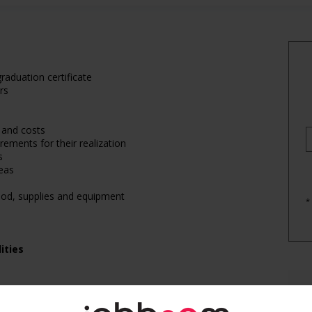
raduation certificate
rs
 and costs
ements for their realization
s
reas
ood, supplies and equipment
*
ities
E