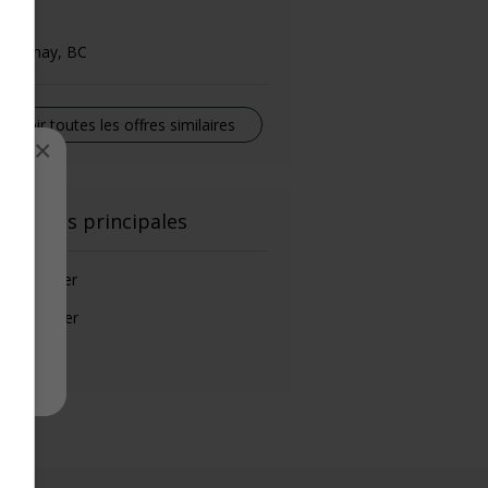
ook
ourtenay, BC
Voir toutes les offres similaires
×
el
onctions principales
de-cuisinier
ef cuisinier
isinier