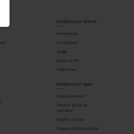
Emplois par statut
Permanent
ices
Contractuel
Stage
Emploi d'été
Télétravail
Emplois par type
Emplois de nuit
e
Emplois de fin de
semaine
Emplois de soir
Emplois à temps partiel