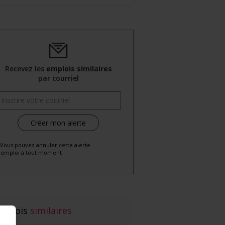
Recevez les
emplois similaires
par courriel
 Vous pouvez annuler cette alerte
emploi à tout moment
mplois
similaires