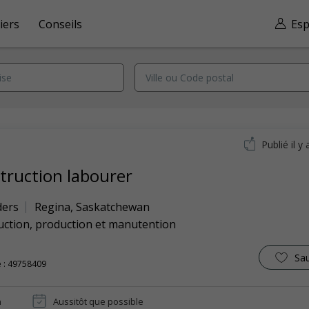
iers
Conseils
Esp
Publié il y 
truction labourer
ders
Regina
,
Saskatchewan
uction, production et manutention
Sa
 : 49758409
n
Aussitôt que possible