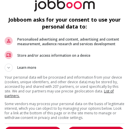
c
Re
Jobboom asks for your consent to use your
personal data to:
Personalised advertising and content, advertising and content
measurement, audience research and services development
us
Store and/or access information on a device
F
Learn more
Ch
Your personal data will be processed and information from your device
(cookies, unique identifiers, and other device data) may be stored by,
M
accessed by and shared with 207 partners, or used specifically by this
site. We and our partners may use precise geolocation data.
List of
M
partners.
(c
Some vendors may process your personal data on the basis of legitimate
interest, which you can object to by managing your options below. Look
for a link at the bottom of this page or in the site menu to manage or
withdraw consent in privacy and cookie settings.