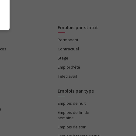
Emplois par statut
Permanent
ices
Contractuel
Stage
Emploi d'été
Télétravail
Emplois par type
Emplois de nuit
e
Emplois de fin de
semaine
Emplois de soir
Emplois à temps partiel