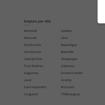
Emplois par ville
Montréal
Québec
Rimouski
Lévis
Sherbrooke
Repentigny
Terrebonne
Blainville
Saint-Jérôme
Shawinigan
Trois-Rivières
Gatineau
Saguenay
Drummondville
Laval
Granby
Saint-Hyacinthe
Brossard
Longueuil
Châteauguay