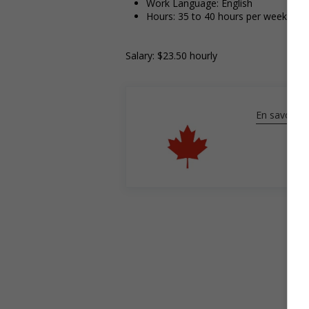
Work Language: English
Hours: 35 to 40 hours per week
Salary: $23.50 hourly
En savoir pl