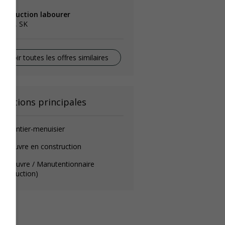
onstruction labourer
gina, SK
Voir toutes les offres similaires
onctions principales
arpentier-menuisier
anœuvre en construction
anoeuvre / Manutentionnaire
onstruction)