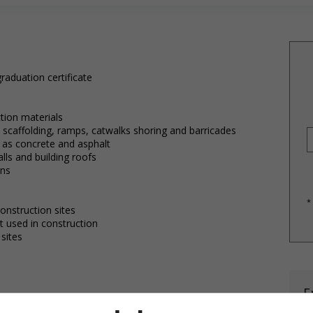
raduation certificate
tion materials
 scaffolding, ramps, catwalks shoring and barricades
 as concrete and asphalt
lls and building roofs
ons
*
onstruction sites
 used in construction
 sites
E