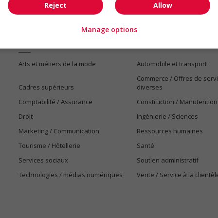
Reject
Allow
Manage options
Emplois par secteur
Arts et métiers de la mode
Automobile et transport
Commerce / Offres de serv
Cadres supérieurs
diverses
Comptabilité / Assurance
Construction / Manutention
Droit
Ingénierie / Sciences
Marketing / Communication
Ressources humaines
Tourisme / Hôtellerie
Santé
Services sociaux
Soutien administratif
Technologies / médias numériques
Vente / Service à la clientèl