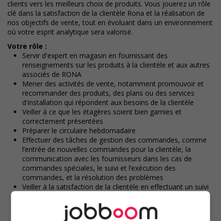
clients vers les meilleurs choix de produits. Vous jouerez un rôle
clé dans la satisfaction de la clientèle Rona et la réalisation de
nos objectifs de vente, tout en évoluant dans un environnement
où votre esprit analytique sera valorisé.
Votre rôle :
Servir d'expert en magasin en fournissant des
renseignements sur les produits à la clientèle et aux autres
associés de RONA
Mener des activités de vente, notamment promouvoir et
recommander des produits, des plans ou des services
d'installation qui répondent aux besoins de la clientèle
Veiller à ce que les étagères soient bien garnies et
correctement présentées
Préparer le circulaire hebdomadaire
Effectuer des tâches de gestion des commandes, comme
l’entrée de nouvelles commandes pour la clientèle, la
communication avec les fournisseurs dans les cas de
commandes spéciales, le suivi et l’exécution des
commandes, et la résolution des problèmes
Veiller à la satisfaction de la clientèle en effectuant un suivi
des commandes passées et en aidant la clientèle à
trouver, à choisir, à transporter et à charger de la
marchandise