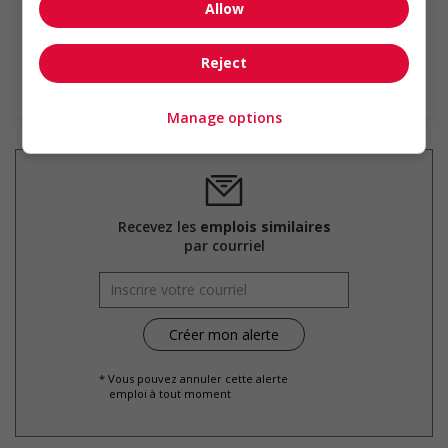
Allow
Boucherville, au Québec. Le réseau RONA exploite ou
dessert quelque 425 magasins corporatifs et affiliés sous
les enseignes...
Reject
En savoir plus
Manage options
Recevez les
emplois similaires
par courriel
* Vous pouvez annuler cette alerte
emploi à tout moment