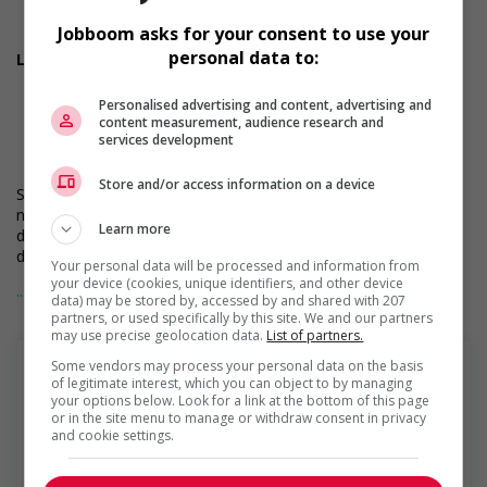
Toutes autres tâches connexes assurant le bon
fonctionnement du magasin
Jobboom asks for your consent to use your
personal data to:
Les compétences recherchées :
Expérience dans une poste similaire
Excellentes compétences en matière de service à la
Personalised advertising and content, advertising and
clientèle
content measurement, audience research and
services development
Solides compétences analytiques
Expérience en quincaillerie : un fort atout
Store and/or access information on a device
Si vous êtes sélectionné pour une entrevue, veuillez informer
notre équipe en magasin pour vos besoins d'aménagements
Learn more
durant le processus d'entrevue. Nous ferons le maximum afin
de répondre à vos besoins en matière d'accessibilité.
Your personal data will be processed and information from
your device (cookies, unique identifiers, and other device
RONA est déterminée à encourager la diversité et l’inclusion.
... Lire la suite
data) may be stored by, accessed by and shared with 207
Nous étudions la demande d’emploi de l’ensemble des
partners, or used specifically by this site. We and our partners
candidat(e)s qualifié(e)s, sans égard à leur race, couleur,
may use precise geolocation data.
List of partners.
religion, orientation sexuelle, genre, nationalité d’origine, âge,
Some vendors may process your personal data on the basis
handicap ou tout autre statut protégé.
of legitimate interest, which you can object to by managing
your options below. Look for a link at the bottom of this page
or in the site menu to manage or withdraw consent in privacy
Rona+
and cookie settings.
RONA inc. est un chef de file du secteur de la rénovation
résidentielle au Canada dont le siège social est établi à