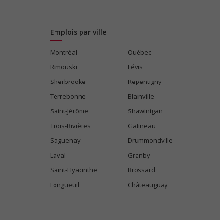
Emplois par ville
Montréal
Québec
Rimouski
Lévis
Sherbrooke
Repentigny
Terrebonne
Blainville
Saint-Jérôme
Shawinigan
Trois-Rivières
Gatineau
Saguenay
Drummondville
Laval
Granby
Saint-Hyacinthe
Brossard
Longueuil
Châteauguay