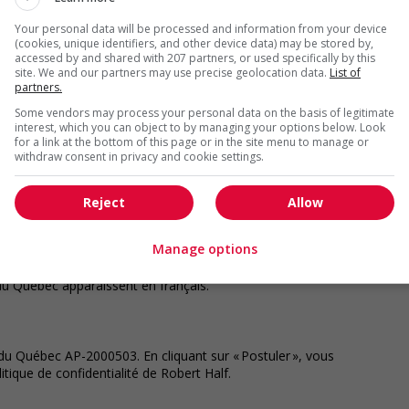
Your personal data will be processed and information from your device
(cookies, unique identifiers, and other device data) may be stored by,
position pour réussir. Nous vous donnons accès aux
accessed by and shared with 207 partners, or used specifically by this
site. We and our partners may use precise geolocation data.
List of
 à des avantages sociaux compétitifs, ainsi qu'à des
partners.
 courant de toutes les opportunités, peu importe où vous
'application Robert Half et postulez en un seul clic,
Some vendors may process your personal data on the basis of legitimate
ur des emplois proposés par l'IA, et plus encore.
interest, which you can object to by managing your options below. Look
for a link at the bottom of this page or in the site menu to manage or
withdraw consent in privacy and cookie settings.
au de votre région au 1.888.490.5461. Tous les candidats
Reject
Allow
 doivent être autorisés à y travailler.
Manage options
au Québec apparaissent en français.​
u Québec AP-2000503. En cliquant sur « Postuler », vous
litique de confidentialité de Robert Half.