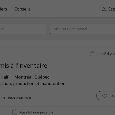
iers
Conseils
Esp
Publié il y 
is à l'inventaire
 Half
Montréal
,
Québec
uction, production et manutention
Sa
e : 05080-0013416468
n
Aussitôt que possible