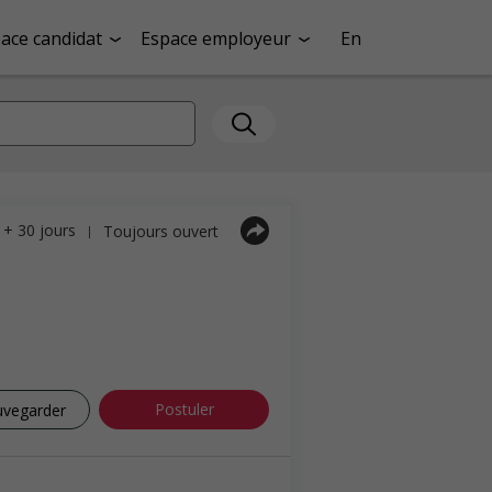
ace candidat
Espace employeur
En
a + 30 jours
Toujours ouvert
|
Postuler
uvegarder