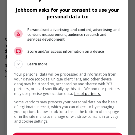
1 année d’expérience dans le domaine du commerce de
détail
Jobboom asks for your consent to use your
1 année d’expérience en supervision d'équipe
personal data to:
Forte habileté à résoudre des problèmes
Excellentes compétences en communication
Personalised advertising and content, advertising and
Minutie
content measurement, audience research and
services development
Si vous êtes sélectionné pour une entrevue, veuillez informer
notre équipe en magasin pour vos besoins d'aménagements
durant le processus d'entrevue. Nous ferons le maximum afin
Store and/or access information on a device
de répondre à vos besoins en matière d'accessibilité.
Learn more
RONA est déterminée à encourager la diversité et l’inclusion.
Nous étudions la demande d’emploi de l’ensemble des
Your personal data will be processed and information from
candidat(e)s qualifié(e)s, sans égard à leur race, couleur,
your device (cookies, unique identifiers, and other device
... Lire la suite
religion, orientation sexuelle, genre, nationalité d’origine, âge,
data) may be stored by, accessed by and shared with 207
handicap ou tout autre statut protégé.
partners, or used specifically by this site. We and our partners
may use precise geolocation data.
List of partners.
Some vendors may process your personal data on the basis
of legitimate interest, which you can object to by managing
your options below. Look for a link at the bottom of this page
or in the site menu to manage or withdraw consent in privacy
RONA inc.
and cookie settings.
RONA inc. est un chef de file du secteur de la rénovation
résidentielle au Canada dont le siège social est établi à