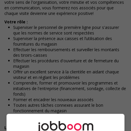
votre sens de l'organisation, votre minutie et vos compétences
en communication, vous formerez nos associés pour que
chaque visite devienne une expérience positive!
Votre rôle :
Superviser le personnel de première ligne pour s'assurer
que les normes de service sont respectées
Superviser la présence aux caisses et l’utilisation des
fournitures du magasin
Effectuer les remboursements et surveiller les montants
des tiroirs-caisses
Effectuer les procédures d'ouverture et de fermeture du
magasin
Offrir un excellent service à la clientèle en aidant chaque
visiteur et en réglant les problèmes
Comprendre, former et promouvoir les programmes et
initiatives de l'entreprise (financement, sondage, collecte de
fonds)
Former et encadrer les nouveaux associés
Toutes autres tâches connexes assurant le bon
fonctionnement du magasin
Les compétences recherchées :