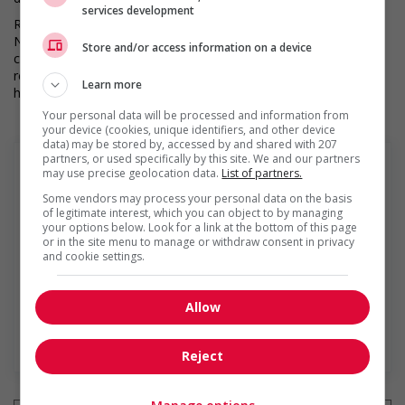
services development
RONA est déterminée à encourager la diversité et l’inclusion.
Nous étudions la demande d’emploi de l’ensemble des
Store and/or access information on a device
candidat(e)s qualifié(e)s, sans égard à leur race, couleur,
religion, orientation sexuelle, genre, nationalité d’origine, âge,
Learn more
handicap ou tout autre statut protégé.
Your personal data will be processed and information from
your device (cookies, unique identifiers, and other device
data) may be stored by, accessed by and shared with 207
partners, or used specifically by this site. We and our partners
may use precise geolocation data.
List of partners.
Some vendors may process your personal data on the basis
of legitimate interest, which you can object to by managing
Rona+
your options below. Look for a link at the bottom of this page
or in the site menu to manage or withdraw consent in privacy
RONA inc. est un chef de file du secteur de la rénovation
and cookie settings.
résidentielle au Canada dont le siège social est établi à
Boucherville, au Québec. Le réseau RONA exploite ou
dessert quelque 425 magasins corporatifs et affiliés sous
Allow
les enseignes...
En savoir plus
Reject