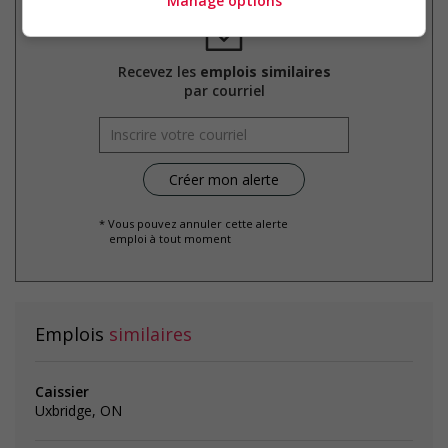
Manage options
Recevez les
emplois similaires
par courriel
* Vous pouvez annuler cette alerte
emploi à tout moment
Emplois
similaires
Caissier
Uxbridge, ON