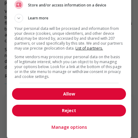
professionnels de la construction.
Store and/or access information on a device
Vous avez le talent? Nous avons les outils! Chez nous, votre
travail et vos idées contribuent à bâtir une organisation
Learn more
florissante. Votre voix sera toujours entendue et valorisée. Vous
Your personal data will be processed and information from
trouverez des possibilités de carrière à la mesure de vos
your device (cookies, unique identifiers, and other device
ambitions et pourrez développer davantage l’ensemble de
data) may be stored by, accessed by and shared with 207
compétences qui vous rend unique.
partners, or used specifically by this site. We and our partners
may use precise geolocation data.
List of partners.
Si vous êtes sélectionné pour une entrevue, veuillez informer
notre équipe en magasin pour vos besoins d'aménagements
Some vendors may process your personal data on the basis
durant le processus d'entrevue. Nous ferons le maximum afin
of legitimate interest, which you can object to by managing
your options below. Look for a link at the bottom of this page
de répondre à vos besoins en matière d'accessibilité.
or in the site menu to manage or withdraw consent in privacy
RONA est déterminée à encourager la diversité et l’inclusion.
and cookie settings.
Nous étudions la demande d’emploi de l’ensemble des
... Lire la suite
candidat(e)s qualifié(e)s, sans égard à leur race, couleur,
religion, orientation sexuelle, genre, nationalité d’origine, âge,
Allow
handicap ou tout autre statut protégé.
Reject
RONA inc.
Manage options
RONA inc. est un chef de file du secteur de la rénovation
résidentielle au Canada dont le siège social est établi à