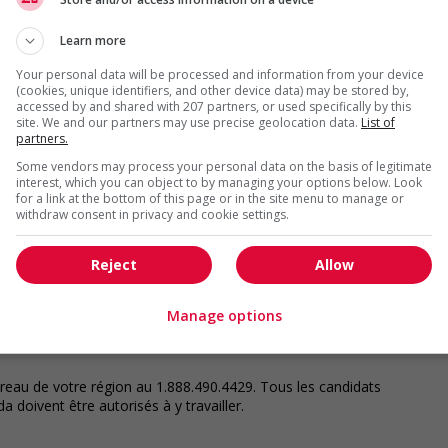
léger le texte et d'en faciliter la lecture.
Learn more
Your personal data will be processed and information from your device
ande firme de solutions de gestion des talents spécialisées
(cookies, unique identifiers, and other device data) may be stored by,
heurs d'emploi hautement qualifiés avec des opportunités
accessed by and shared with 207 partners, or used specifically by this
rons des solutions de placement contractuel, temporaire et
site. We and our partners may use precise geolocation data.
List of
e et de la comptabilité, des technologies, du marketing et
partners.
et à la clientèle.
Some vendors may process your personal data on the basis of legitimate
interest, which you can object to by managing your options below. Look
for a link at the bottom of this page or in the site menu to manage or
withdraw consent in privacy and cookie settings.
position pour réussir. Nous vous donnons accès aux
 à des avantages sociaux compétitifs, ainsi qu'à des
Reject
Allow
 courant de toutes les opportunités, peu importe où vous
'application Robert Half et postulez en un seul clic,
ur des emplois proposés par l'IA, et plus encore.
Manage options
au de votre région au 1.888.490.4429. Tous les candidats
 doivent être autorisés à y travailler.