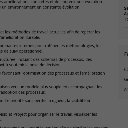
 améliorations concrètes et de soutenir une évolution
ns un environnement en constante évolution.
Se
Ap
T
t les méthodes de travail actuelles afin de repérer les
d’amélioration durable.
 prenantes internes pour raffiner les méthodologies, les
 de suivi opérationnel.
F
tructurée, incluant des schémas de processus, des
 à soutenir la prise de décision.
Co
 favorisant l’optimisation des processus et l’amélioration
Ge
livraison vers un modèle plus souple en accompagnant les
An
d’adoption des processus.
dre priorité sans perdre la rigueur, la visibilité ni
.
io et Project pour organiser le travail, visualiser les
s.
venants aux priorités variées afin de clarifier les besoins,