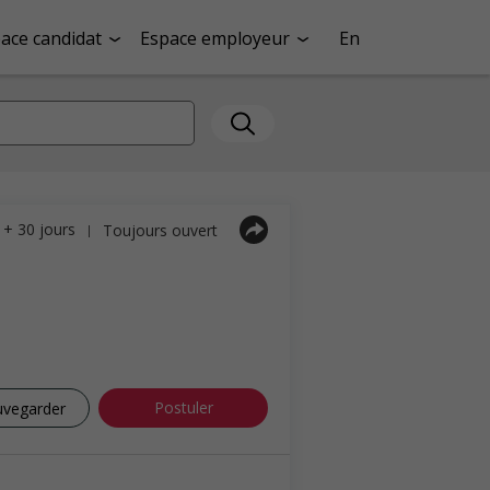
ace candidat
Espace employeur
En
a + 30 jours
Toujours ouvert
|
Postuler
uvegarder