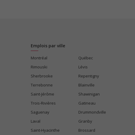
Emplois par ville
Montréal
Québec
Rimouski
Lévis
Sherbrooke
Repentigny
Terrebonne
Blainville
Saint-Jérôme
Shawinigan
Trois-Rivières
Gatineau
Saguenay
Drummondville
Laval
Granby
Saint-Hyacinthe
Brossard