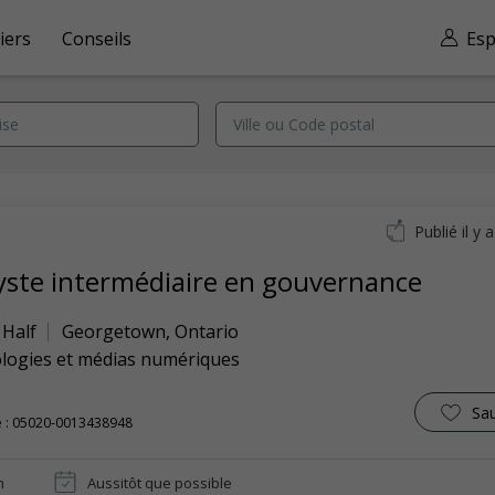
iers
Conseils
Esp
Publié il y 
yste intermédiaire en gouvernance
 Half
Georgetown
,
Ontario
logies et médias numériques
Sa
e : 05020-0013438948
n
Aussitôt que possible