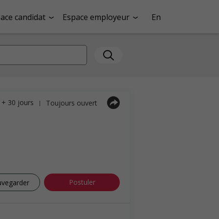
ace candidat
Espace employeur
En
a + 30 jours
Toujours ouvert
|
Postuler
uvegarder