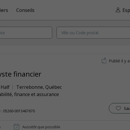
iers
Conseils
Esp
Publié il y 
ste financier
 Half
Terrebonne
,
Québec
ilité, finance et assurance
Sa
e : 05260-0013467670
n
Aussitôt que possible