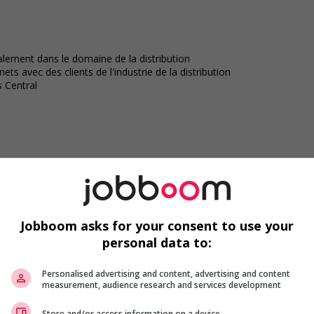
lement dans le domaine de la distribution
ts avec des clients de l'industrie de la distribution
 Central
le
Jobboom asks for your consent to use your
 communiquer avec Caroline Gélinas au 514-600-8891
personal data to:
 permanent.
Personalised advertising and content, advertising and content
measurement, audience research and services development
léger le texte et d'en faciliter la lecture.
Store and/or access information on a device