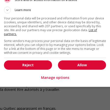
ande firme de solutions de gestion des talents spécialisées
Learn more
heurs d'emploi hautement qualifiés avec des opportunités
Your personal data will be processed and information from your device
rons des solutions de placement contractuel, temporaire et
(cookies, unique identifiers, and other device data) may be stored by,
e et de la comptabilité, des technologies, du marketing et
accessed by and shared with 207 partners, or used specifically by this
et à la clientèle.
site. We and our partners may use precise geolocation data.
List of
partners.
Some vendors may process your personal data on the basis of legitimate
interest, which you can object to by managing your options below. Look
position pour réussir. Nous vous donnons accès aux
for a link at the bottom of this page or in the site menu to manage or
 à des avantages sociaux compétitifs, ainsi qu'à des
withdraw consent in privacy and cookie settings.
 courant de toutes les opportunités, peu importe où vous
'application Robert Half et postulez en un seul clic,
Reject
Allow
ur des emplois proposés par l'IA, et plus encore.
Manage options
au de votre région au 1.888.490.5461. Tous les candidats
 doivent être autorisés à y travailler.
au Québec apparaissent en français.​