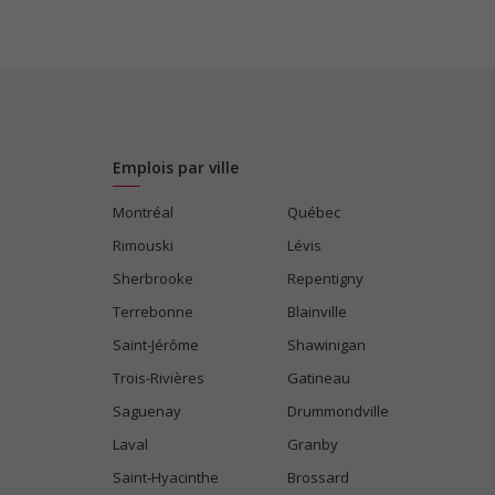
Emplois par ville
Montréal
Québec
Rimouski
Lévis
Sherbrooke
Repentigny
Terrebonne
Blainville
Saint-Jérôme
Shawinigan
Trois-Rivières
Gatineau
Saguenay
Drummondville
Laval
Granby
Saint-Hyacinthe
Brossard