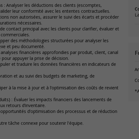
s : Analyser les déductions des clients (escomptes,
C
alider leur conformité avec les ententes contractuelles.
La
ctions non autorisées, assurer le suivi des écarts et procéder
rations nécessaires.
e contact principal avec les clients pour clarifier, évaluer et
es commerciales.
pper des méthodologies structurées pour analyser les
exe et peu documenté.
F
s analyses financières approfondies par produit, client, canal
 pour appuyer la prise de décision.
puler et traduire les données financières en indicateurs de
An
boration et au suivi des budgets de marketing, de
C
iper à la mise à jour et à l’optimisation des coûts de revient
*A
its) : Évaluer les impacts financiers des lancements de
ux retours d’inventaire.
es opportunités d’optimisation des processus et de réduction
utre tâche connexe pour soutenir l'équipe.