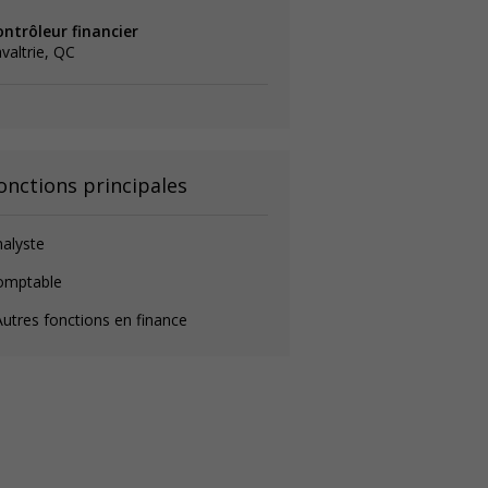
ontrôleur financier
valtrie, QC
onctions principales
alyste
omptable
utres fonctions en finance