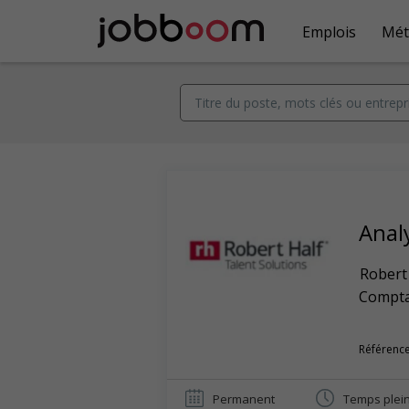
Emplois
Mét
Analy
Robert
Comptab
Référenc
Permanent
Temps plei