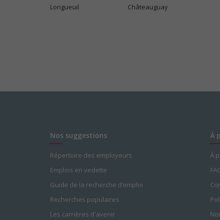
Longueuil
Châteauguay
Nos suggestions
À 
Répertoire des employeurs
À 
Emplois en vedette
FA
Guide de la recherche d’emploi
Con
Recherches populaires
Pol
Les carrières d'avenir
Nou