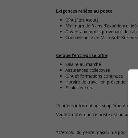
Exigences reliées au poste
CPA (Fort Atout)
Minimum de 3 ans d'expérience, idéa
Ouvert aux profils provenant de cabine
Connaissance de Microsoft Business
Ce que l'entreprise offre
Salaire au marché
Assurances collectives
CPA et formations continues
Horaire de travail en présentiel flexib
Et plus encore
Pour des informations supplémentaires,
Veuillez noter que ce poste est un poste
*L'emploi du genre masculin a pour but d'al