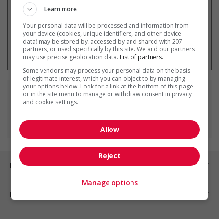
Learn more
Your personal data will be processed and information from
your device (cookies, unique identifiers, and other device
data) may be stored by, accessed by and shared with 207
* Vous pouvez annuler cette alerte
partners, or used specifically by this site. We and our partners
emploi à tout moment
may use precise geolocation data.
List of partners.
Some vendors may process your personal data on the basis
of legitimate interest, which you can object to by managing
your options below. Look for a link at the bottom of this page
Fonctions principales
or in the site menu to manage or withdraw consent in privacy
and cookie settings.
Aide-cuisinier
Allow
Reject
Emplois par ville
Manage options
Emplois par secteur