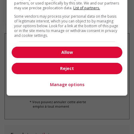
partners, or used specifically by this site. We and our partners
d’excellence et notre engagement indéfectible...
may use precise geolocation data.
List of partners.
En savoir plus
Some vendors may process your personal data on the basis
of legitimate interest, which you can object to by managing
your options below. Look for a link at the bottom of this page
or in the site menu to manage or withdraw consent in privacy
and cookie settings.
Allow
Recevez les
emplois similaires
par courriel
Reject
Manage options
* Vous pouvez annuler cette alerte
emploi à tout moment