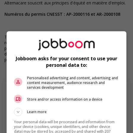
Alternacare souscrit aux principes d'équité en matière d'emploi.
Numéros du permis CNESST : AP-2000116 et AR-2000108
Toutes les candidatures sont examinées par notre équipe de
recrutement, et les décisions d’embauche sont prises par des
personnes. Nous pouvons également utiliser des outils dotés
d’intelligence artificielle pour soutenir certaines étapes du
Jobboom asks for your consent to use your
processus d’examen des candidatures.
personal data to:
Personalised advertising and content, advertising and
content measurement, audience research and
services development
Store and/or access information on a device
Services de Gestion Quantum Ltée
Learn more
Depuis sa fondation à Montréal en 1968, Quantum a
acquis une renommée enviable et est devenue le
Your personal data will be processed and information from
partenaire de ressources humaines de choix des
your device (cookies, unique identifiers, and other device
data) may be stored by, accessed by and shared with 207
entreprises privées ou du domaine public. Notre mission