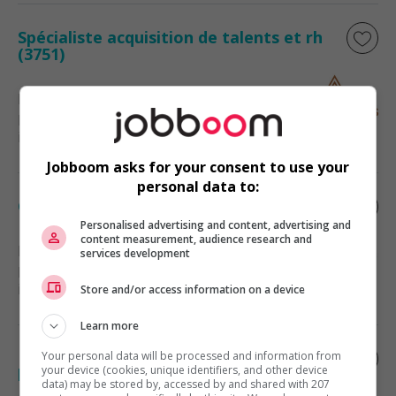
Spécialiste acquisition de talents et rh
(3751)
Laval
, QC
Ressources humaines et relations
industrielles
Jobboom asks for your consent to use your
personal data to:
Généraliste en ressources humaines
Personalised advertising and content, advertising and
content measurement, audience research and
Laval
, QC
services development
Ressources humaines et relations
industrielles
Store and/or access information on a device
Learn more
Responsable de la paie et des ressources
Your personal data will be processed and information from
your device (cookies, unique identifiers, and other device
humaines / payroll and hr administrator
data) may be stored by, accessed by and shared with 207