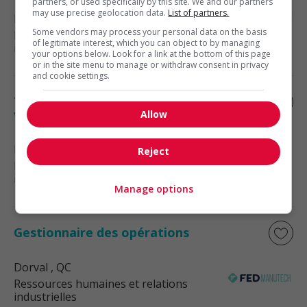
partners, or used specifically by this site. We and our partners
may use precise geolocation data.
List of partners.
Kirkland
, QC
Some vendors may process your personal data on the basis
Ressources humaines et relations
of legitimate interest, which you can object to by managing
industrielles
your options below. Look for a link at the bottom of this page
or in the site menu to manage or withdraw consent in privacy
and cookie settings.
Technicien(ne) ressources humaines -
volet sst
Allow
Montréal
, QC
Reject
Ressources humaines et relations
industrielles
Manage options
Gestionnaire des opérations
Dorval
, QC
Ressources humaines et relations
industrielles