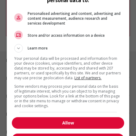
personal data to:
Vous pouvez en tout temps utiliser nos
outils pour raffiner votre recherche, ou
chercher un poste selon votre profil
Personalised advertising and content, advertising and
d'intérêt en emploi en vous
inscrivant
content measurement, audience research and
services development
comme membre Jobboom.
Store and/or access information on a device
Learn more
Your personal data will be processed and information from
Emplois par ville
your device (cookies, unique identifiers, and other device
data) may be stored by, accessed by and shared with 207
partners, or used specifically by this site. We and our partners
may use precise geolocation data.
List of partners.
Emplois par secteur
Some vendors may process your personal data on the basis
of legitimate interest, which you can object to by managing
Emplois par statut
your options below. Look for a link at the bottom of this page
or in the site menu to manage or withdraw consent in privacy
and cookie settings.
Emplois par type
Allow
Nos suggestions