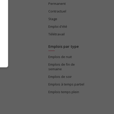
Permanent
ices
Contractuel
Stage
Emploi d'été
Télétravail
Emplois par type
Emplois de nuit
e
Emplois de fin de
semaine
Emplois de soir
Emplois à temps partiel
Emplois temps plein