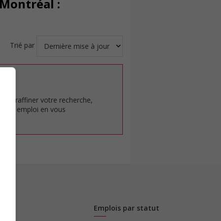
Montréal :
Trié par
at.
pour raffiner votre recherche,
rêt en emploi en vous
Emplois par statut