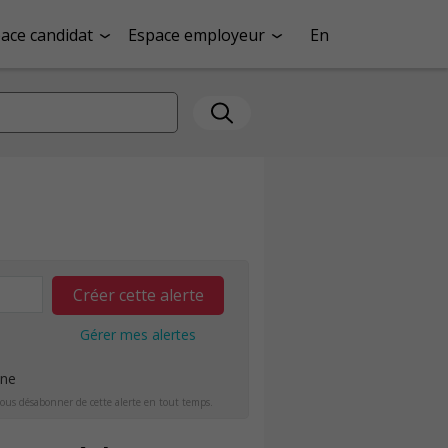
ace candidat
Espace employeur
En
Créer cette alerte
Gérer mes alertes
ine
ous désabonner de cette alerte en tout temps.