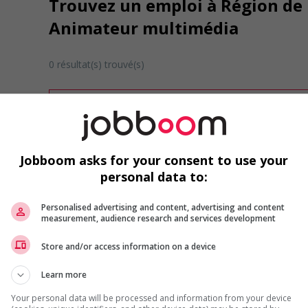
Trouvez un emploi à Région de 
Animateur multimédia
0 résultat(s) trouvé(s)
Désolé, cette recherche n'a produit aucun résult
Veuillez faire une nouvelle recherche.
Vous pouvez en tout temps utiliser nos outils 
ou chercher un poste selon votre profil d'inté
Jobboom asks for your consent to use your
inscrivant
comme membre Jobboom.
personal data to:
Personalised advertising and content, advertising and content
measurement, audience research and services development
Store and/or access information on a device
Learn more
Emplois par secteur
Your personal data will be processed and information from your device