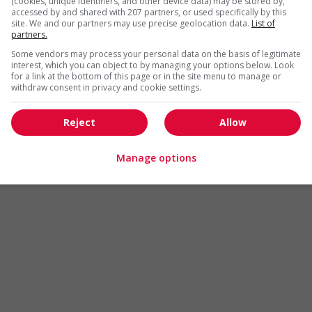
(cookies, unique identifiers, and other device data) may be stored by,
Arts et métiers de la mode
Automobile et transport
accessed by and shared with 207 partners, or used specifically by this
site. We and our partners may use precise geolocation data.
List of
Commerce / Offres de serv
partners.
Cadres supérieurs
diverses
Some vendors may process your personal data on the basis of legitimate
Comptabilité / Assurance
Construction / Manutention
interest, which you can object to by managing your options below. Look
for a link at the bottom of this page or in the site menu to manage or
Droit
Ingénierie / Sciences
withdraw consent in privacy and cookie settings.
Marketing / Communication
Ressources humaines
Reject
Allow
Tourisme / Hôtellerie
Santé
Services sociaux
Soutien administratif
Manage options
Technologies / médias numériques
Vente / Service à la clientèl