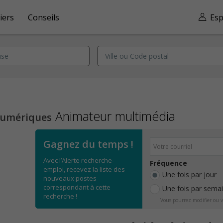
iers
Conseils
Esp
Animateur multimédia
numériques
Gagnez du temps !
Avec l’Alerte recherche-
Fréquence
emploi, recevez la liste des
Une fois par jour
nouveaux postes
correspondant à cette
Une fois par sema
recherche !
Vous pourrez modifier ou v