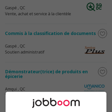
Gaspé
, QC
Vente, achat et service à la clientèle
Commis à la classification de documents
Gaspé
, QC
Soutien administratif
Démonstrateur(trice) de produits en
épicerie
Amqui
, QC
Vente, achat et service à la clientèle