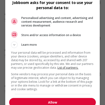
Inhalothérapeute
Jobboom asks for your consent to use your
personal data to:
Gaspé
, QC
Personalised advertising and content, advertising and
Santé
content measurement, audience research and
services development
Store and/or access information on a device
Inhalothérapeute
Learn more
Gaspé
, QC
Your personal data will be processed and information from
Santé
your device (cookies, unique identifiers, and other device
data) may be stored by, accessed by and shared with 207
partners, or used specifically by this site. We and our partners
may use precise geolocation data.
List of partners.
Inhalothérapeute
Some vendors may process your personal data on the basis
of legitimate interest, which you can object to by managing
your options below. Look for a link at the bottom of this page
Gaspé
or in the site menu to manage or withdraw consent in privacy
, QC
and cookie settings.
Santé
Allow