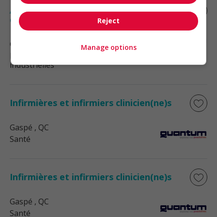
Agent(e) de relations humaines — région
de l'abitibi
Reject
Gaspé
, QC
Manage options
Ressources humaines et relations
industrielles
Infirmières et infirmiers clinicien(ne)s
Gaspé
, QC
Santé
Infirmières et infirmiers clinicien(ne)s
Gaspé
, QC
Santé