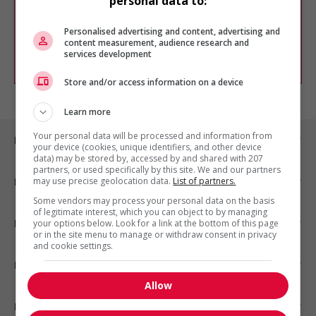
personal data to:
Vous pouvez en tout temps utiliser nos
outils pour raffiner votre recherche, ou
chercher un poste selon votre profil
Personalised advertising and content, advertising and
d'intérêt en emploi en vous
inscrivant
content measurement, audience research and
services development
comme membre Jobboom.
Store and/or access information on a device
Learn more
Your personal data will be processed and information from
Emplois par ville
your device (cookies, unique identifiers, and other device
data) may be stored by, accessed by and shared with 207
partners, or used specifically by this site. We and our partners
may use precise geolocation data.
List of partners.
Emplois par secteur
Some vendors may process your personal data on the basis
of legitimate interest, which you can object to by managing
Emplois par statut
your options below. Look for a link at the bottom of this page
or in the site menu to manage or withdraw consent in privacy
and cookie settings.
Emplois par type
Allow
Nos suggestions