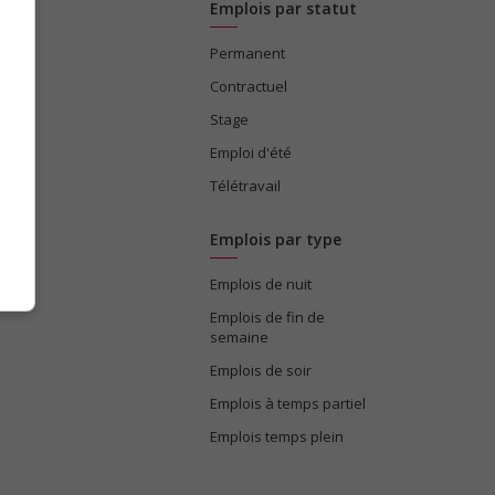
Emplois par statut
Permanent
ices
Contractuel
Stage
Emploi d'été
Télétravail
Emplois par type
Emplois de nuit
e
Emplois de fin de
semaine
Emplois de soir
Emplois à temps partiel
Emplois temps plein