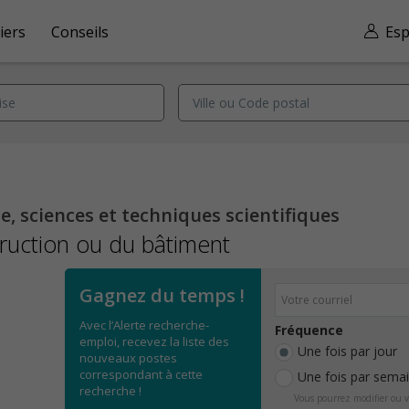
iers
Conseils
Esp
, sciences et techniques scientifiques
truction ou du bâtiment
Gagnez du temps !
Avec l’Alerte recherche-
Fréquence
emploi, recevez la liste des
Une fois par jour
nouveaux postes
correspondant à cette
Une fois par sema
recherche !
Vous pourrez modifier ou v