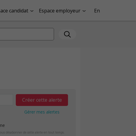
ace candidat
Espace employeur
En
Créer cette alerte
Gérer mes alertes
ine
ous désabonner de cette alerte en tout temps.