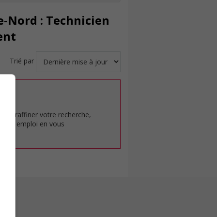
e-Nord : Technicien
ent
Trié par
at.
pour raffiner votre recherche,
rêt en emploi en vous