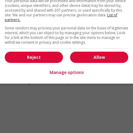
Your personal data will be processed and information from your device
Emplois par secteur
(cookies, unique identifiers, and other device data) may be stored by,
accessed by and shared with 207 partners, or used specifically by this
Arts et métiers de la mode
Automobile et transport
site. We and our partners may use precise geolocation data.
List of
partners.
Commerce / Offres de serv
Some vendors may process your personal data on the basis of legitimate
Cadres supérieurs
diverses
interest, which you can object to by managing your options below. Look
Comptabilité / Assurance
Construction / Manutention
for a link at the bottom of this page or in the site menu to manage or
withdraw consent in privacy and cookie settings.
Droit
Ingénierie / Sciences
Marketing / Communication
Ressources humaines
Reject
Allow
Tourisme / Hôtellerie
Santé
Manage options
Services sociaux
Soutien administratif
Technologies / médias numériques
Vente / Service à la clientèl