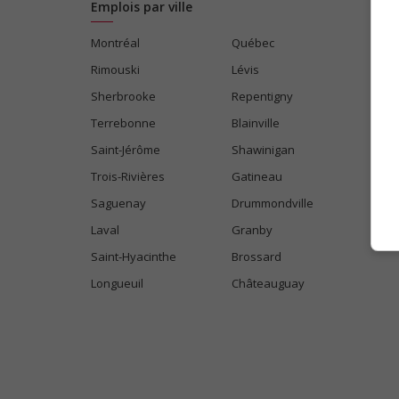
Emplois par ville
Montréal
Québec
Rimouski
Lévis
Sherbrooke
Repentigny
Terrebonne
Blainville
Saint-Jérôme
Shawinigan
Trois-Rivières
Gatineau
Saguenay
Drummondville
Laval
Granby
Saint-Hyacinthe
Brossard
Longueuil
Châteauguay