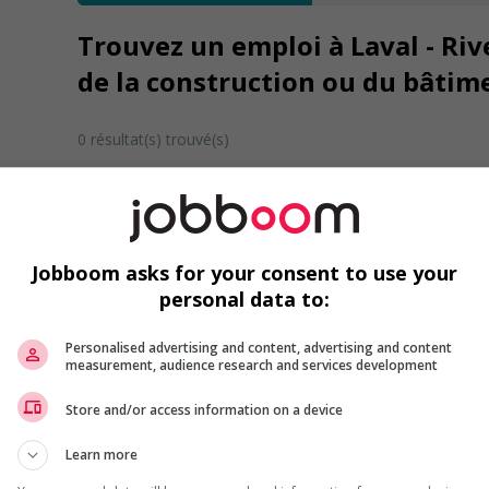
Trouvez un emploi à Laval - Riv
de la construction ou du bâtim
0 résultat(s) trouvé(s)
Désolé, cette recherche n'a produit aucun résult
Veuillez faire une nouvelle recherche.
Vous pouvez en tout temps utiliser nos outils 
Jobboom asks for your consent to use your
ou chercher un poste selon votre profil d'inté
personal data to:
inscrivant
comme membre Jobboom.
Personalised advertising and content, advertising and content
measurement, audience research and services development
Store and/or access information on a device
Learn more