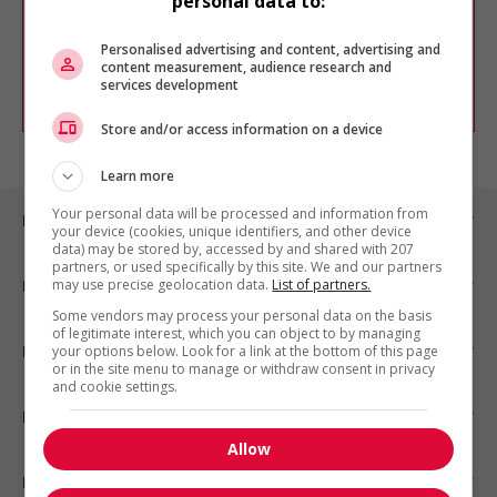
personal data to:
Vous pouvez en tout temps utiliser nos
outils pour raffiner votre recherche, ou
chercher un poste selon votre profil
Personalised advertising and content, advertising and
d'intérêt en emploi en vous
inscrivant
content measurement, audience research and
services development
comme membre Jobboom.
Store and/or access information on a device
Learn more
Your personal data will be processed and information from
Emplois par ville
your device (cookies, unique identifiers, and other device
data) may be stored by, accessed by and shared with 207
partners, or used specifically by this site. We and our partners
may use precise geolocation data.
List of partners.
Emplois par secteur
Some vendors may process your personal data on the basis
of legitimate interest, which you can object to by managing
Emplois par statut
your options below. Look for a link at the bottom of this page
or in the site menu to manage or withdraw consent in privacy
and cookie settings.
Emplois par type
Allow
Nos suggestions