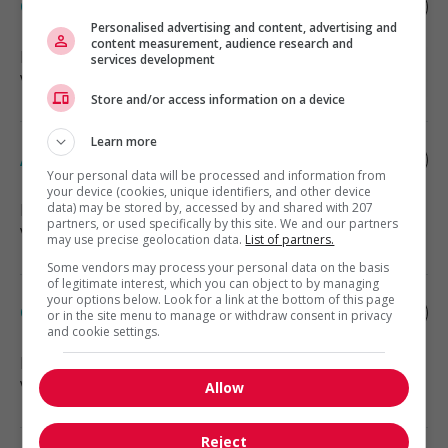
Caissier
Personalised advertising and content, advertising and
content measurement, audience research and
Prince Albert
, SK
services development
Vente, achat et service à la clientèle
Store and/or access information on a device
Learn more
Associé, cour à bois
Your personal data will be processed and information from
your device (cookies, unique identifiers, and other device
data) may be stored by, accessed by and shared with 207
Lethbridge
, AB
partners, or used specifically by this site. We and our partners
Vente, achat et service à la clientèle
may use precise geolocation data.
List of partners.
Some vendors may process your personal data on the basis
of legitimate interest, which you can object to by managing
your options below. Look for a link at the bottom of this page
Caissier en chef à temps partiel
or in the site menu to manage or withdraw consent in privacy
and cookie settings.
Lethbridge
, AB
Vente, achat et service à la clientèle
Allow
Reject