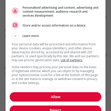
Personalised advertising and content, advertising and
content measurement, audience research and
services development
Inhalothérapeute
Store and/or access information on a device
Gaspé
, QC
Santé
Learn more
Your personal data will be processed and information from
your device (cookies, unique identifiers, and other device
data) may be stored by, accessed by and shared with 207
Inhalothérapeute
partners, or used specifically by this site. We and our partners
may use precise geolocation data.
List of partners.
Some vendors may process your personal data on the basis
Gaspé
, QC
of legitimate interest, which you can object to by managing
Santé
your options below. Look for a link at the bottom of this page
or in the site menu to manage or withdraw consent in privacy
and cookie settings.
Agent(e) de relations humaines — région
Allow
de l'abitibi
Reject
Gaspé
, QC