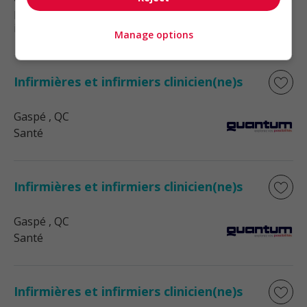
Ressources humaines et relations
industrielles
Manage options
Infirmières et infirmiers clinicien(ne)s
Gaspé
, QC
Santé
Infirmières et infirmiers clinicien(ne)s
Gaspé
, QC
Santé
Infirmières et infirmiers clinicien(ne)s