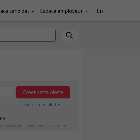
ace candidat
Espace employeur
En
Créer cette alerte
Gérer mes alertes
ine
ous désabonner de cette alerte en tout temps.