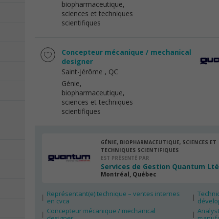
biopharmaceutique,
sciences et techniques
scientifiques
Concepteur mécanique / mechanical
designer
Saint-Jérôme
, QC
Génie,
biopharmaceutique,
sciences et techniques
scientifiques
GÉNIE, BIOPHARMACEUTIQUE, SCIENCES ET
TECHNIQUES SCIENTIFIQUES
EST PRÉSENTÉ PAR
Services de Gestion Quantum Lt
Montréal, Québec
Représentant(e) technique – ventes internes
Technic
en cvca
dévelop
Concepteur mécanique / mechanical
Analyst
designer
manufa