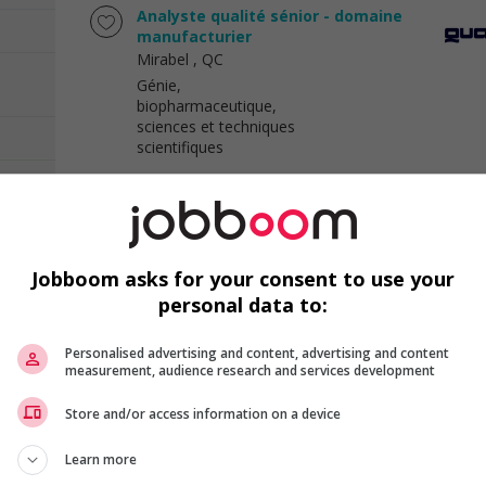
Analyste qualité sénior - domaine
manufacturier
Mirabel
, QC
Génie,
biopharmaceutique,
sciences et techniques
scientifiques
Coordonnateur(trice) en
environnement - domaine
manufacturier
Jobboom asks for your consent to use your
Mirabel
, QC
personal data to:
Génie,
biopharmaceutique,
sciences et techniques
Personalised advertising and content, advertising and content
scientifiques
measurement, audience research and services development
Store and/or access information on a device
Technologue en biologie
Saguenay
, QC
Learn more
1)
Génie,