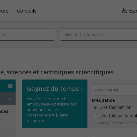
iers
Conseils
Esp
, sciences et techniques scientifiques
Gagnez du temps !
Avec l’Alerte recherche-
Fréquence
emploi, recevez la liste des
Une fois par jour
nouveaux postes
nces
correspondant à cette
Une fois par sema
recherche !
Vous pourrez modifier ou v