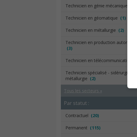
Technicien en génie mécanique
(12
Technicien en géomatique
(1)
Technicien en métallurgie
(2)
Technicien en production automati
(3)
Technicien en télécommunications
Technicien spécialisé - sidérurgie,
métallurgie
(2)
Tous les secteurs »
Par statut :
Contractuel
(20)
Permanent
(115)