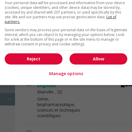
Your personal data will be processed and information from your device
biopharmaceutique,
)
(cookies, unique identifiers, and other device data) may be stored by,
sciences et techniques
accessed by and shared with 207 partners, or used specifically by this
scientifiques
site. We and our partners may use precise geolocation data.
List of
partners.
Some vendors may process your personal data on the basis of legitimate
Ingénieur électrique
interest, which you can object to by managing your options below. Look
Blainville
, QC
for a link at the bottom of this page or in the site menu to manage or
sée
withdraw consent in privacy and cookie settings.
Génie,
biopharmaceutique,
sciences et techniques
(2)
Reject
Allow
scientifiques
Manage options
Ingénieur en avionique / avionics
engineer
Blainville
, QC
Génie,
biopharmaceutique,
sciences et techniques
scientifiques