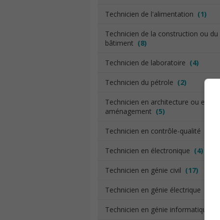
Technicien de l'alimentation
(1)
Technicien de la construction ou du
bâtiment
(8)
Technicien de laboratoire
(4)
Technicien du pétrole
(2)
Technicien en architecture ou en
aménagement
(5)
Technicien en contrôle-qualité
(16)
Technicien en électronique
(4)
Technicien en génie civil
(17)
Technicien en génie électrique
(10)
Technicien en génie informatique
(