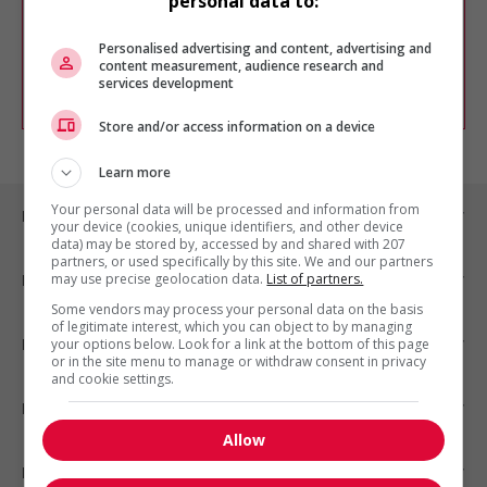
personal data to:
Vous pouvez en tout temps utiliser nos
outils pour raffiner votre recherche, ou
chercher un poste selon votre profil
Personalised advertising and content, advertising and
d'intérêt en emploi en vous
inscrivant
content measurement, audience research and
services development
comme membre Jobboom.
Store and/or access information on a device
Learn more
Your personal data will be processed and information from
Emplois par ville
your device (cookies, unique identifiers, and other device
data) may be stored by, accessed by and shared with 207
partners, or used specifically by this site. We and our partners
may use precise geolocation data.
List of partners.
Emplois par secteur
Some vendors may process your personal data on the basis
of legitimate interest, which you can object to by managing
Emplois par statut
your options below. Look for a link at the bottom of this page
or in the site menu to manage or withdraw consent in privacy
and cookie settings.
Emplois par type
Allow
Nos suggestions