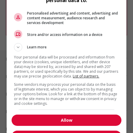
personal data to:
Vous pouvez en tout temps utiliser nos
outils pour raffiner votre recherche, ou
chercher un poste selon votre profil
Personalised advertising and content, advertising and
d'intérêt en emploi en vous
inscrivant
content measurement, audience research and
services development
comme membre Jobboom.
Store and/or access information on a device
Learn more
Your personal data will be processed and information from
Emplois par ville
your device (cookies, unique identifiers, and other device
data) may be stored by, accessed by and shared with 207
partners, or used specifically by this site. We and our partners
may use precise geolocation data.
List of partners.
Emplois par secteur
Some vendors may process your personal data on the basis
of legitimate interest, which you can object to by managing
Emplois par statut
your options below. Look for a link at the bottom of this page
or in the site menu to manage or withdraw consent in privacy
and cookie settings.
Emplois par type
Allow
Nos suggestions