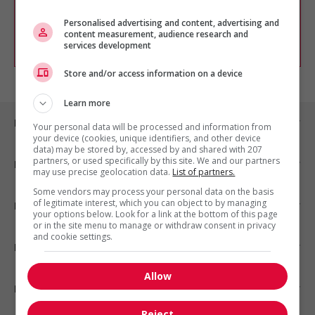
chercher un poste selon votre profil
Personalised advertising and content, advertising and
d'intérêt en emploi en vous
inscrivant
content measurement, audience research and
comme membre Jobboom.
services development
Store and/or access information on a device
Learn more
Emplois par ville
Your personal data will be processed and information from
your device (cookies, unique identifiers, and other device
data) may be stored by, accessed by and shared with 207
partners, or used specifically by this site. We and our partners
Emplois par secteur
may use precise geolocation data.
List of partners.
Some vendors may process your personal data on the basis
of legitimate interest, which you can object to by managing
Emplois par statut
your options below. Look for a link at the bottom of this page
or in the site menu to manage or withdraw consent in privacy
and cookie settings.
Emplois par type
Allow
Nos suggestions
Reject