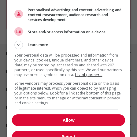
chercher un poste selon votre profil
Personalised advertising and content, advertising and
d'intérêt en emploi en vous
inscrivant
content measurement, audience research and
comme membre Jobboom.
services development
Store and/or access information on a device
Learn more
Emplois par ville
Your personal data will be processed and information from
your device (cookies, unique identifiers, and other device
data) may be stored by, accessed by and shared with 207
partners, or used specifically by this site. We and our partners
Emplois par secteur
may use precise geolocation data.
List of partners.
Some vendors may process your personal data on the basis
of legitimate interest, which you can object to by managing
Emplois par statut
your options below. Look for a link at the bottom of this page
or in the site menu to manage or withdraw consent in privacy
and cookie settings.
Emplois par type
Allow
Nos suggestions
Reject