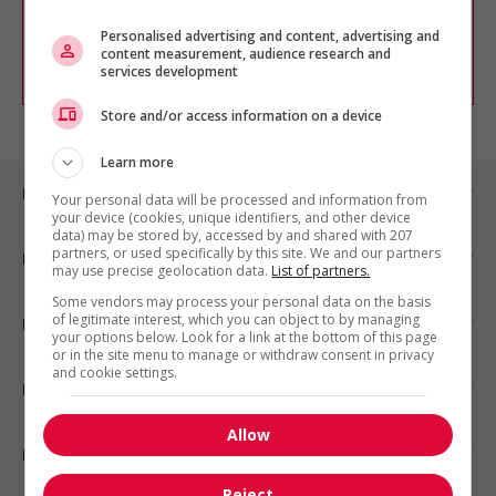
chercher un poste selon votre profil
Personalised advertising and content, advertising and
d'intérêt en emploi en vous
inscrivant
content measurement, audience research and
comme membre Jobboom.
services development
Store and/or access information on a device
Learn more
Emplois par ville
Your personal data will be processed and information from
your device (cookies, unique identifiers, and other device
data) may be stored by, accessed by and shared with 207
partners, or used specifically by this site. We and our partners
Emplois par secteur
may use precise geolocation data.
List of partners.
Some vendors may process your personal data on the basis
of legitimate interest, which you can object to by managing
Emplois par statut
your options below. Look for a link at the bottom of this page
or in the site menu to manage or withdraw consent in privacy
and cookie settings.
Emplois par type
Allow
Nos suggestions
Reject