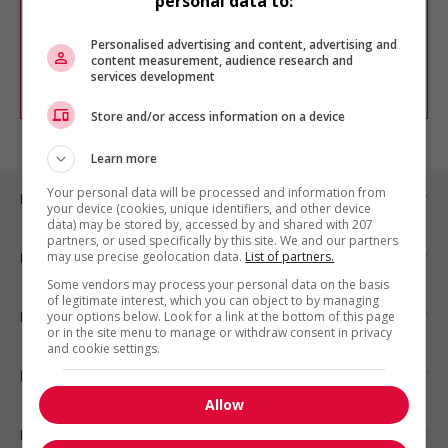
personal data to:
Vous pouvez en tout temps utiliser nos
outils pour raffiner votre recherche, ou
chercher un poste selon votre profil
Personalised advertising and content, advertising and
d'intérêt en emploi en vous
inscrivant
content measurement, audience research and
services development
comme membre Jobboom.
Store and/or access information on a device
Learn more
Your personal data will be processed and information from
Emplois par ville
your device (cookies, unique identifiers, and other device
data) may be stored by, accessed by and shared with 207
partners, or used specifically by this site. We and our partners
may use precise geolocation data.
List of partners.
Emplois par secteur
Some vendors may process your personal data on the basis
of legitimate interest, which you can object to by managing
Emplois par statut
your options below. Look for a link at the bottom of this page
or in the site menu to manage or withdraw consent in privacy
and cookie settings.
Emplois par type
Allow
Nos suggestions