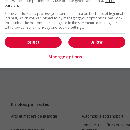
site. We and our partners may use precise geolocation data.
List of
partners.
Some vendors may process your personal data on the basis of legitimate
interest, which you can object to by managing your options below. Look
for a link at the bottom of this page or in the site menu to manage or
withdraw consent in privacy and cookie settings.
Reject
Allow
1
Manage options
Emplois par secteur
Arts et métiers de la mode
Automobile et transport
Commerce / Offres de serv