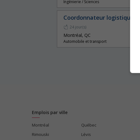
Ingénierie / Sciences
Coordonnateur logistique
24 jour(s)
Montréal, QC
Automobile et transport
Emplois par ville
Montréal
Québec
Rimouski
Lévis