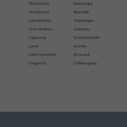
Sherbrooke
Repentigny
Terrebonne
Blainville
Saint-Jérôme
Shawinigan
Trois-Rivières
Gatineau
Saguenay
Drummondville
Laval
Granby
Saint-Hyacinthe
Brossard
Longueuil
Châteauguay