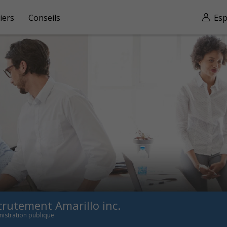
iers
Conseils
Esp
crutement Amarillo inc.
istration publique