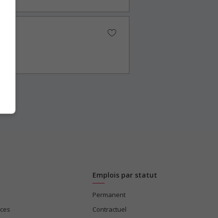
Emplois par statut
Permanent
ices
Contractuel