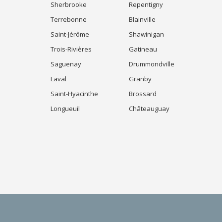
Sherbrooke
Repentigny
Terrebonne
Blainville
Saint-Jérôme
Shawinigan
Trois-Rivières
Gatineau
Saguenay
Drummondville
Laval
Granby
Saint-Hyacinthe
Brossard
Longueuil
Châteauguay