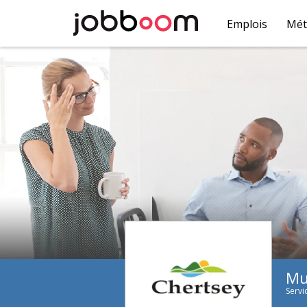
Emplois
Mét
Mu
Servi