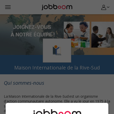
Maison Internationale de la Rive-Sud
Qui sommes-nous
La Maison Internationale de la Rive-Sud est un organisme
d'action communautaire autonome. Elle a vu le jour en 1975 à la
suite du regroupement de plusieurs associations ayant à cœur
de satisfaire les besoins particuliers des nouveaux arrivants. Au