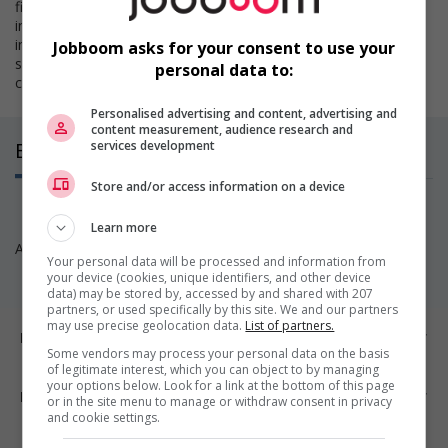
fil des années, elle s'est imposée comme un acteur
incontournable dans le domaine de l'intégration des personnes
immigrantes et réfugiées sur la Rive-Sud. Elle est souvent
Jobboom asks for your consent to use your
sollicitée pour son expertise, participe à plusieurs tables de
personal data to:
concertation et siège à de nombreux comités consultatifs.
Personalised advertising and content, advertising and
content measurement, audience research and
Emplois
services development
(0)
Store and/or access information on a device
Learn more
Aucun poste disponible pour l’instant. Revenez nous voir!
Your personal data will be processed and information from
your device (cookies, unique identifiers, and other device
data) may be stored by, accessed by and shared with 207
partners, or used specifically by this site. We and our partners
may use precise geolocation data.
List of partners.
Emplois par ville
Some vendors may process your personal data on the basis
of legitimate interest, which you can object to by managing
your options below. Look for a link at the bottom of this page
Emplois par secteur
or in the site menu to manage or withdraw consent in privacy
and cookie settings.