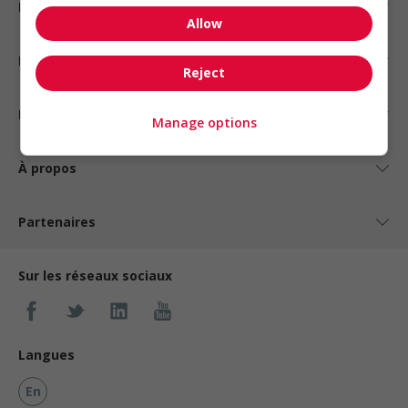
Emplois par statut
Allow
Emplois par type
Reject
Nos suggestions
Manage options
À propos
Partenaires
Sur les réseaux sociaux
Langues
En