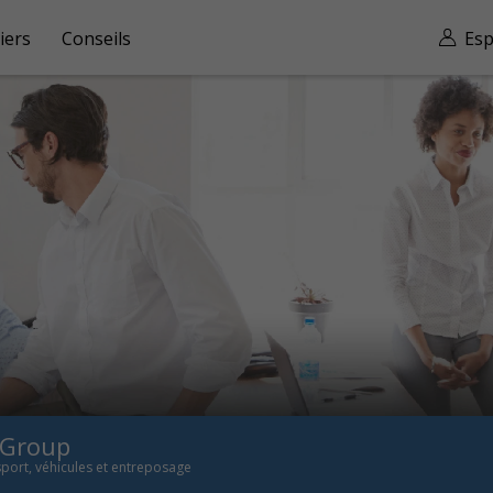
iers
Conseils
Esp
Group
port, véhicules et entreposage