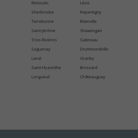
Rimouski
Lévis
Sherbrooke
Repentigny
Terrebonne
Blainville
Saint-Jérôme
Shawinigan
Trois-Rivières
Gatineau
Saguenay
Drummondville
Laval
Granby
Saint-Hyacinthe
Brossard
Longueuil
Châteauguay