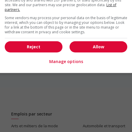
accessed by and shared with 207 partners, or used specifically by this
site. We and our partners may use precise geolocation data.
List of
partners.
Some vendors may process your personal data on the basis of legitimate
interest, which you can object to by managing your options below. Look
nteneurs
for a link at the bottom of this page or in the site menu to manage or
withdraw consent in privacy and cookie settings.
Reject
Allow
Manage options
1
Emplois par secteur
Arts et métiers de la mode
Automobile et transport