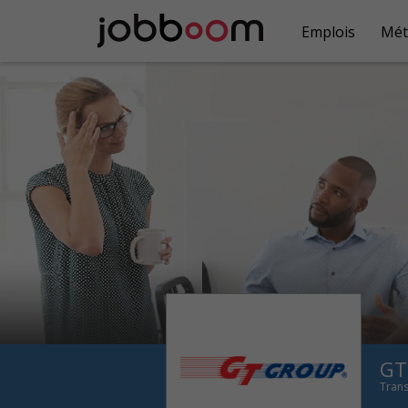
Emplois
Mét
GT
Trans