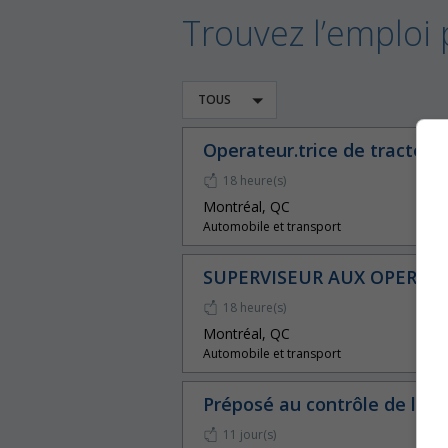
Trouvez l’emploi 
TOUS
Operateur.trice de tracteur
18 heure(s)
Montréal, QC
Automobile et transport
SUPERVISEUR AUX OPERAT
18 heure(s)
Montréal, QC
Automobile et transport
Préposé au contrôle de l'é
11 jour(s)