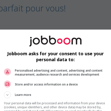
parfait pour vous!
 de terminal (conteneurs)
Jobboom asks for your consent to use your
personal data to:
IONS, TRANSPORT
Personalised advertising and content, advertising and content
measurement, audience research and services development
Store and/or access information on a device
Learn more
quipement (dépôt de conteneurs maritimes)
Your personal data will be processed and information from your device
(cookies, unique identifiers, and other device data) may be stored by,