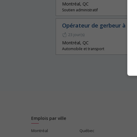
Montréal, QC
Soutien administratif
Opérateur de gerbeur à co
23 jour(s)
Montréal, QC
Automobile et transport
Emplois par ville
Montréal
Québec