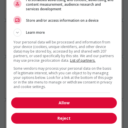
11 heure(s)
content measurement, audience research and
Montréal, QC
services development
Ingénierie / Sciences
Store and/or access information on a device
Responsable de production
Learn more
1 jour(s)
Your personal data will be processed and information from
Saint-Eustache, QC
your device (cookies, unique identifiers, and other device
Construction / Manutention
data) may be stored by, accessed by and shared with 207
partners, or used specifically by this site. We and our partners
may use precise geolocation data.
List of partners.
Technicien de maintenance
Some vendors may process your personal data on the basis
mécanique
of legitimate interest, which you can object to by managing
your options below. Look for a link at the bottom of this page
1 jour(s)
or in the site menu to manage or withdraw consent in privacy
and cookie settings.
Dorval, QC
Construction / Manutention
Allow
Mécanicien industriel – Montréal-Est
1 jour(s)
Reject
Montréal, QC