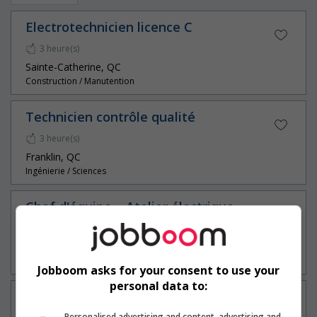
Electrotechnicien licence C
3 heure(s)
Sainte-Catherine, QC
Construction / Manutention
Technicien contrôle qualité
3 heure(s)
Franklin, QC
Ingénierie / Sciences
Chef d'équipe – Atelier électrique
11 heure(s)
Saint-Mathias-sur-Richelieu, QC
Construction / Manutention
Jobboom asks for your consent to use your
personal data to:
Spécialiste en automatisation
Personalised advertising and content, advertising and