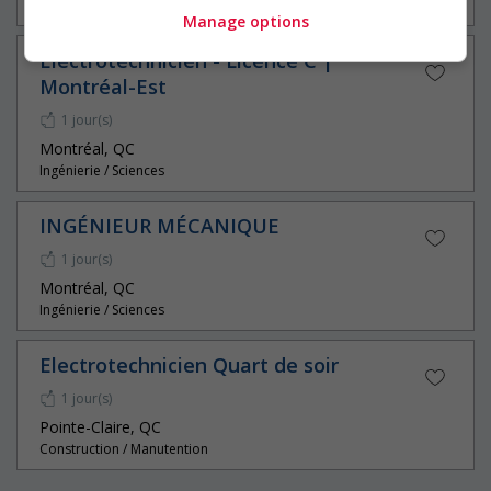
Construction / Manutention
Manage options
Électrotechnicien - Licence C |
Montréal-Est
1 jour(s)
Montréal, QC
Ingénierie / Sciences
INGÉNIEUR MÉCANIQUE
1 jour(s)
Montréal, QC
Ingénierie / Sciences
Electrotechnicien Quart de soir
1 jour(s)
Pointe-Claire, QC
Construction / Manutention