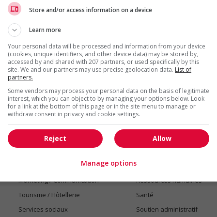
Store and/or access information on a device
venez nous voir!
Learn more
Your personal data will be processed and information from your device
(cookies, unique identifiers, and other device data) may be stored by,
accessed by and shared with 207 partners, or used specifically by this
site. We and our partners may use precise geolocation data.
List of
partners.
Some vendors may process your personal data on the basis of legitimate
Emplois par secteur
interest, which you can object to by managing your options below. Look
for a link at the bottom of this page or in the site menu to manage or
Arts et métiers de la mode
Automobile et transport
withdraw consent in privacy and cookie settings.
Commerce / Offres de serv
Cadres supérieurs
diverses
Reject
Allow
Comptabilité / Assurance
Construction / Manutention
Manage options
Droit
Ingénierie / Sciences
Marketing / Communication
Ressources humaines
Tourisme / Hôtellerie
Santé
Services sociaux
Soutien administratif