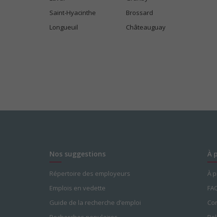
Saint-Hyacinthe
Brossard
Longueuil
Châteauguay
Nos suggestions
À 
Répertoire des employeurs
À 
Emplois en vedette
FA
Guide de la recherche d’emploi
Con