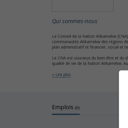
Qui sommes-nous
Le Conseil de la Nation Atikamekw (CNA)
communautés Atikamekw des régions de La
plan administratif et financier, social et 
Le CNA est soucieux du bien-être et du 
qualité de vie de la Nation Atikamekw. A
Lire plus
Emplois
(0)