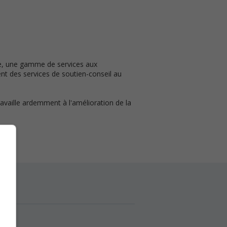
ue, une gamme de services aux
t des services de soutien-conseil au
vaille ardemment à l'amélioration de la