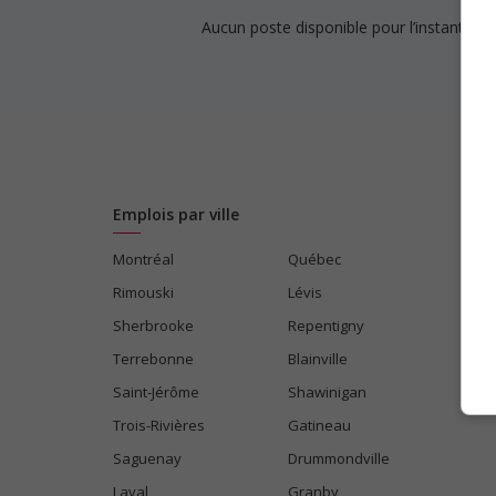
Aucun poste disponible pour l’instant. Re
Emplois par ville
Montréal
Québec
Rimouski
Lévis
Sherbrooke
Repentigny
Terrebonne
Blainville
Saint-Jérôme
Shawinigan
Trois-Rivières
Gatineau
Saguenay
Drummondville
Laval
Granby