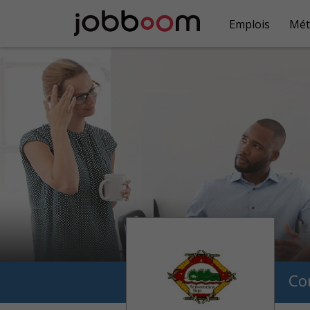
Emplois
Mét
Co