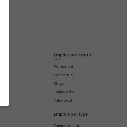
Emplois par statut
Permanent
ices
Contractuel
Stage
Emploi d'été
Télétravail
Emplois par type
Emplois de nuit